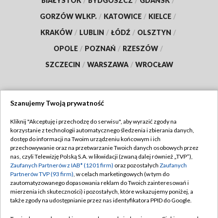
BIAŁYSTOK
/
BYDGOSZCZ
/
GDAŃSK
/
GORZÓW WLKP.
/
KATOWICE
/
KIELCE
/
KRAKÓW
/
LUBLIN
/
ŁÓDŹ
/
OLSZTYN
/
OPOLE
/
POZNAŃ
/
RZESZÓW
/
SZCZECIN
/
WARSZAWA
/
WROCŁAW
Szanujemy Twoją prywatność
Dołącz do nas:
Kliknij "Akceptuję i przechodzę do serwisu", aby wyrazić zgody na
korzystanie z technologii automatycznego śledzenia i zbierania danych,
TVP
dostęp do informacji na Twoim urządzeniu końcowym i ich
Abonament TVP
przechowywanie oraz na przetwarzanie Twoich danych osobowych przez
Regulamin TVP
nas, czyli Telewizję Polską S.A. w likwidacji (zwaną dalej również „TVP”),
Emisja w TVP
Polityka prywatności
Zaufanych Partnerów z IAB* (1201 firm)
oraz pozostałych
Zaufanych
Partnerów TVP (93 firm)
, w celach marketingowych (w tym do
Centrum informacji TVP
Moje zgody
zautomatyzowanego dopasowania reklam do Twoich zainteresowań i
mierzenia ich skuteczności) i pozostałych, które wskazujemy poniżej, a
Naziemna Telewizja Cyfrowa
Pomoc
także zgody na udostępnianie przez nas identyfikatora PPID do Google.
Sklep TVP
Biuro reklamy