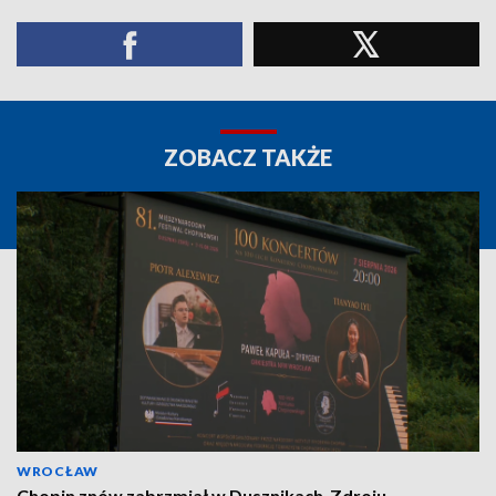
ZOBACZ TAKŻE
WROCŁAW
Chopin znów zabrzmiał w Dusznikach-Zdroju