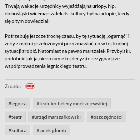
Trwają wakacje, urzędnicy wyjeżdżają na urlopy. Np.
dolnośląski wicemarszałek ds. kultury był na urlopie, kiedy
się o tym dowiedział.
Potrzebuję jeszcze trochę czasu, by tę sytuację „ogarnąć” i
żeby z moimi przełożonymi porozmawiać, co w tej trudnej
sytuacji zrobić. Natomiast na pewno marszałek Przybylski,
podobnie jak ja, nie rozumie tej decyzji o rezygnacji ze
współprowadzenia legnickiego teatru.
Źródło:
#legnica
#teatr im. heleny modrzejewskiej
#teatr
#urząd marszałkowski
#oszczędności
#kultura
#jacek głomb