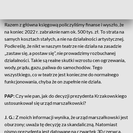
przypadku wydatków teatru nie wynosi 15%, ale myślę, że
sięga 50%. Tak oceniam wzrost kosztów stałych.
Razem z główna księgową policzyliśmy finanse i wyszło, że
na koniec 2022 r. zabraknie nam ok. 500 tys. zł. To strata na
samych kosztach stałych, a nie na działalności artystycznej.
Podkreślę, że nikt w naszym teatrze nie działa na zasadzie
„zastaw się, a postaw się”, nie prowadzimy rozbuchanej
działalności. Takie są realne skutki wzrostu cen ogrzewania,
wody, prądu, gazu, paliwa do samochodów. Tego
wszystkiego, co w teatrze jest konieczne do normalnego
funkcjonowania, chyba że on zupełnie nie działa.
PAP:
Czy wie pan, jak do decyzji prezydenta Krzakowskiego
ustosunkował się urząd marszałkowski?
J. G.:
Z moich informacji wynika, że urząd marszałkowski jest
oburzony; uważa tę decyzję za skandaliczną. Natomiast
pismo prezydenta jest datowane na czwartek 30 czerwca.