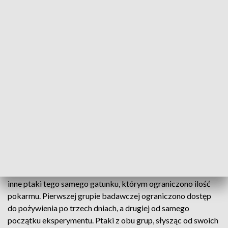
gatunku poprzez swoje zachowanie i nawoływania.
– Krzyżodzioby to interesujący gatunek do badań, ponieważ
żeby przeżyć, potrzebuje nasion drzew iglastych – mówi
Jamie Cornelius. – A ich owocowanie jest dość
nieprzewidywalne. Zarówno to, które rośliny będą w danym
roku owocować, jak i to, na ile owocowanie będzie obfite i na
jak długo ptakom wystarczy pożywienia. Dlatego badania na
krzyżodziobach mogą poszerzyć naszą wiedzę o strategiach
ptaków w radzeniu sobie z nagłym drastycznym skurczeniem
się zasobów pokarmowych. One mierzą się z tym częściej niż
inne gatunki.
Eksperyment przeprowadzono na ptakach w niewoli. Przez
trzy dni krzyżodzioby z dwóch grup badawczych słyszały
inne ptaki tego samego gatunku, którym ograniczono ilość
pokarmu. Pierwszej grupie badawczej ograniczono dostęp
do pożywienia po trzech dniach, a drugiej od samego
początku eksperymentu. Ptaki z obu grup, słysząc od swoich