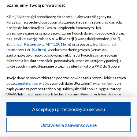
Szanujemy Twoją prywatność
Dołącz do nas:
Kliknij "Akceptuję i przechodzę do serwisu", aby wyrazić zgody na
korzystanie z technologii automatycznego śledzenia i zbierania danych,
TVP
dostęp do informacji na Twoim urządzeniu końcowym i ich
Abonament TVP
przechowywanie oraz na przetwarzanie Twoich danych osobowych przez
Regulamin TVP
nas, czyli Telewizję Polską S.A. w likwidacji (zwaną dalej również „TVP”),
Emisja w TVP
Polityka prywatności
Zaufanych Partnerów z IAB* (1201 firm)
oraz pozostałych
Zaufanych
Partnerów TVP (93 firm)
, w celach marketingowych (w tym do
Centrum informacji TVP
Moje zgody
zautomatyzowanego dopasowania reklam do Twoich zainteresowań i
mierzenia ich skuteczności) i pozostałych, które wskazujemy poniżej, a
Naziemna Telewizja Cyfrowa
Pomoc
także zgody na udostępnianie przez nas identyfikatora PPID do Google.
Sklep TVP
Biuro reklamy
Twoje dane osobowe zbierane podczas odwiedzania przez Ciebie naszych
Rada Programowa
Kontakt
poszczególnych serwisów
zwanych dalej „Portalem”, w tym informacje
zapisywane za pomocą technologii takich jak: pliki cookie, sygnalizatory
System NOS
WWW lub innych podobnych technologii umożliwiających świadczenie
dopasowanych i bezpiecznych usług, personalizację treści oraz reklam,
Informacje o nadawcy
Kanały
udostępnianie funkcji mediów społecznościowych oraz analizowanie
Akceptuję i przechodzę do serwisu
ruchu w Internecie.
Program dla prasy
©2026 Telewizja Polska S.A. w likwidacji
Biuro Reklamy
Twoje dane osobowe zbierane podczas odwiedzania przez Ciebie
Ustawienia zaawansowane
poszczególnych serwisów
na Portalu, takie jak adresy IP, identyfikatory
Ogłoszenie przetargowe
Twoich urządzeń końcowych i identyfikatory plików cookie, informacje o