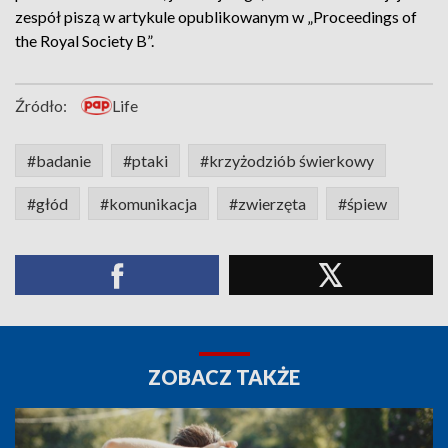
zespół piszą w artykule opublikowanym w „Proceedings of
the Royal Society B”.
Źródło:
Life
#badanie
#ptaki
#krzyżodziób świerkowy
#głód
#komunikacja
#zwierzęta
#śpiew
ZOBACZ TAKŻE