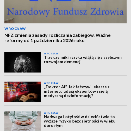
WROCŁAW
NFZ zmienia zasady rozliczania zabiegów. Ważne
reformy od 1 października 2026 roku
WROCŁAW
Trzy czynniki ryzyka wiążą się z szybszym
rozwojem demencji
WROCŁAW
„Doktor AI”. Jak fałszywi lekarze z
internetu udają ekspertów i sieją
medyczną dezinformację?
WROCŁAW
Nadwaga i otyłość w dzieciństwie to
wyższe ryzyko bezdzietności w wieku
dorosłym