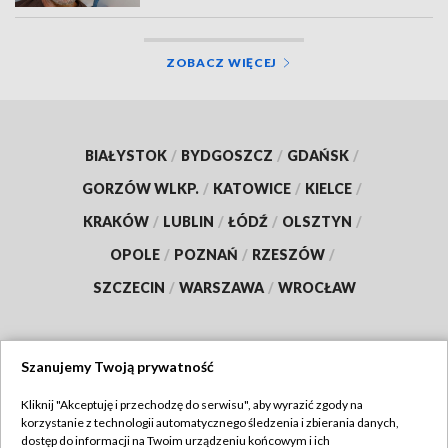
ZOBACZ WIĘCEJ
BIAŁYSTOK
/
BYDGOSZCZ
/
GDAŃSK
/
GORZÓW WLKP.
/
KATOWICE
/
KIELCE
/
KRAKÓW
/
LUBLIN
/
ŁÓDŹ
/
OLSZTYN
/
OPOLE
/
POZNAŃ
/
RZESZÓW
/
SZCZECIN
/
WARSZAWA
/
WROCŁAW
Szanujemy Twoją prywatność
Dołącz do nas:
Kliknij "Akceptuję i przechodzę do serwisu", aby wyrazić zgody na
korzystanie z technologii automatycznego śledzenia i zbierania danych,
TVP
dostęp do informacji na Twoim urządzeniu końcowym i ich