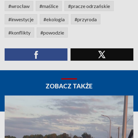
#wrocław
#maślice
#pracze odrzańskie
#inwestycje
#ekologia
#przyroda
#konflikty
#powodzie
ZOBACZ TAKŻE