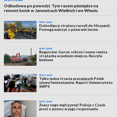
Odbudowa po powodzi. Tym razem pieniądze na
remont boisk w Janowicach Wielkich i we Wleniu
WROCŁAW
Dolnośląscy strażacy ruszyli do Hiszpanii.
Pomogą walczyć z pożarami lasów
WROCŁAW
Boguszów-Gorce: schron i nowa remiza
strażacka w jednym miejscu. Ruszyła
budowa
WROCŁAW
Tylko jedna trzecia pracujących Polek
używa feminatywów. Raport Uniwersytetu
SWPS
WROCŁAW
Znasz tego mężczyznę? Policja z Czech
prosi o pomoc w jego rozpoznaniu