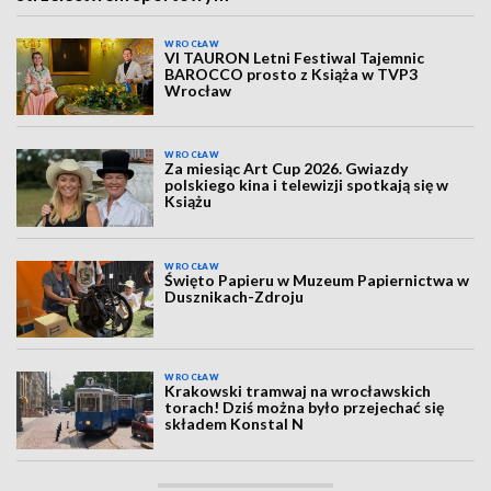
WROCŁAW
VI TAURON Letni Festiwal Tajemnic
BAROCCO prosto z Książa w TVP3
Wrocław
WROCŁAW
Za miesiąc Art Cup 2026. Gwiazdy
polskiego kina i telewizji spotkają się w
Książu
WROCŁAW
Święto Papieru w Muzeum Papiernictwa w
Dusznikach-Zdroju
WROCŁAW
Krakowski tramwaj na wrocławskich
torach! Dziś można było przejechać się
składem Konstal N