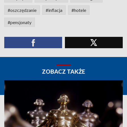
#oszczędzanie
#inflacja
#hotele
#pensjonaty
ZOBACZ TAKŻE