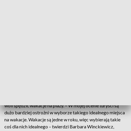
Gości jest mniej niż przed rokiem. – Inflacja oraz sytuacja
otwartych granic spowodowała, że decyzyjność turystów jest
nieco opóźniona. Sami turyści wymagają takiego bardzo
elastycznego podejścia, czyli elastycznych warunków
rezerwacji, niskich wpłat, możliwości rezygnacji – mówi
Mikołaj Lisiecki, dyrektor hotelu Biała Perła na Czarnej
Górze.
– Teraz te pobyty są głównie dwu-trzy dniowe maksymalnie.
Częściej to są takie wypady weekendowe, coraz rzadziej
zdarza się tak, że przyjeżdżają do nas np. na tydzień – dodaje
Jagoda Bałut, kierownik recepcji w hotelu Biała Perła na
Czarnej Górze.
W Sudetach nie straszą paragony grozy, mimo to wiele osób
woli spędzić wakacje na plaży. – W mojej ocenie turyści są
dużo bardziej ostrożni w wyborze takiego idealnego miejsca
na wakacje. Wakacje są jedne w roku, więc wybierają takie
coś dla nich idealnego – twierdzi Barbara Winckiewicz,