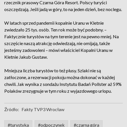
rzecznik prasowy Czarna Góra Resort. Polscy turyści
oszczędzają. Jeśli jadą w góry, to na jeden dzień, bez noclegu.
W latach sprzed pandemii kopalnie Uranu w Kletnie
zwiedzało 25 tys. osób. Ten rok może być podobny. –
Faktycznie turystów na tym terenie jest na pewno mniej. Na
szczęście naszą atrakcję odwiedzają, nie omijają, także
jesteśmy zadowoleni – mówi właściciel Kopalni Uranu w
Kletnie Jakub Gustaw.
Mniejsza liczba turystów to też plusy. Szlaki nie są
zatłoczone, a rezerwacji pokoju można dokonać w każdej
chwili. Jak wynika z sondażu Instytutu Badań Pollster aż 59%
Polaków zrezygnuje w tym roku z wyjazdowego urlopu.
Źródło:
Fakty TVP3 Wrocław
#turystyka
#odpoczynek
#czarna góra