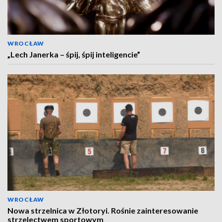
WROCŁAW
„Lech Janerka – śpij, śpij inteligencie”
WROCŁAW
Nowa strzelnica w Złotoryi. Rośnie zainteresowanie
strzelectwem sportowym