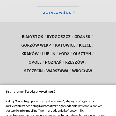
ZOBACZ WIĘCEJ
BIAŁYSTOK
/
BYDGOSZCZ
/
GDAŃSK
/
GORZÓW WLKP.
/
KATOWICE
/
KIELCE
/
KRAKÓW
/
LUBLIN
/
ŁÓDŹ
/
OLSZTYN
/
OPOLE
/
POZNAŃ
/
RZESZÓW
/
SZCZECIN
/
WARSZAWA
/
WROCŁAW
Szanujemy Twoją prywatność
Dołącz do nas:
Kliknij "Akceptuję i przechodzę do serwisu", aby wyrazić zgody na
korzystanie z technologii automatycznego śledzenia i zbierania danych,
TVP
dostęp do informacji na Twoim urządzeniu końcowym i ich
Abonament TVP
przechowywanie oraz na przetwarzanie Twoich danych osobowych przez