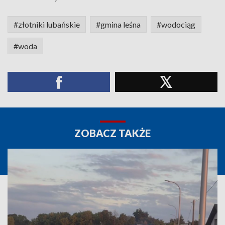
#złotniki lubańskie
#gmina leśna
#wodociąg
#woda
ZOBACZ TAKŻE