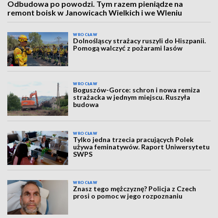
Odbudowa po powodzi. Tym razem pieniądze na
remont boisk w Janowicach Wielkich i we Wleniu
WROCŁAW
Dolnośląscy strażacy ruszyli do Hiszpanii.
Pomogą walczyć z pożarami lasów
WROCŁAW
Boguszów-Gorce: schron i nowa remiza
strażacka w jednym miejscu. Ruszyła
budowa
WROCŁAW
Tylko jedna trzecia pracujących Polek
używa feminatywów. Raport Uniwersytetu
SWPS
WROCŁAW
Znasz tego mężczyznę? Policja z Czech
prosi o pomoc w jego rozpoznaniu