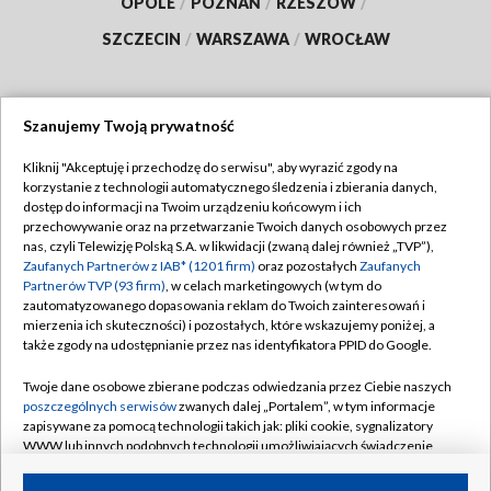
OPOLE
/
POZNAŃ
/
RZESZÓW
/
SZCZECIN
/
WARSZAWA
/
WROCŁAW
Szanujemy Twoją prywatność
Dołącz do nas:
Kliknij "Akceptuję i przechodzę do serwisu", aby wyrazić zgody na
korzystanie z technologii automatycznego śledzenia i zbierania danych,
TVP
dostęp do informacji na Twoim urządzeniu końcowym i ich
Abonament TVP
przechowywanie oraz na przetwarzanie Twoich danych osobowych przez
Regulamin TVP
nas, czyli Telewizję Polską S.A. w likwidacji (zwaną dalej również „TVP”),
Emisja w TVP
Polityka prywatności
Zaufanych Partnerów z IAB* (1201 firm)
oraz pozostałych
Zaufanych
Partnerów TVP (93 firm)
, w celach marketingowych (w tym do
Centrum informacji TVP
Moje zgody
zautomatyzowanego dopasowania reklam do Twoich zainteresowań i
mierzenia ich skuteczności) i pozostałych, które wskazujemy poniżej, a
Naziemna Telewizja Cyfrowa
Pomoc
także zgody na udostępnianie przez nas identyfikatora PPID do Google.
Sklep TVP
Biuro reklamy
Twoje dane osobowe zbierane podczas odwiedzania przez Ciebie naszych
Rada Programowa
Kontakt
poszczególnych serwisów
zwanych dalej „Portalem”, w tym informacje
zapisywane za pomocą technologii takich jak: pliki cookie, sygnalizatory
System NOS
WWW lub innych podobnych technologii umożliwiających świadczenie
dopasowanych i bezpiecznych usług, personalizację treści oraz reklam,
Informacje o nadawcy
Kanały
udostępnianie funkcji mediów społecznościowych oraz analizowanie