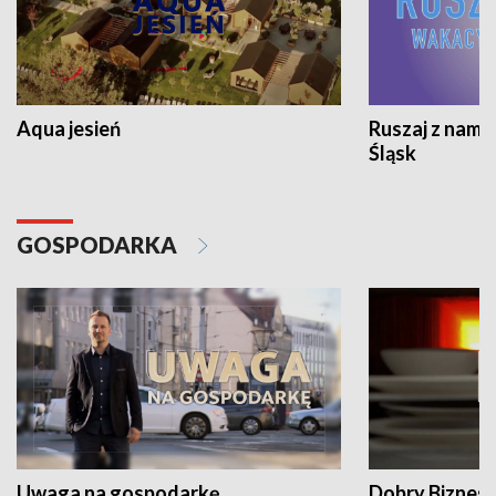
Aqua jesień
Ruszaj z nami
Śląsk
GOSPODARKA
Uwaga na gospodarkę
Dobry Biznes