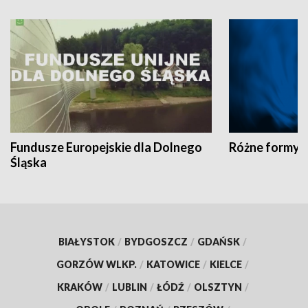
Fundusze Europejskie dla Dolnego
Różne formy t
Śląska
BIAŁYSTOK
/
BYDGOSZCZ
/
GDAŃSK
/
GORZÓW WLKP.
/
KATOWICE
/
KIELCE
/
KRAKÓW
/
LUBLIN
/
ŁÓDŹ
/
OLSZTYN
/