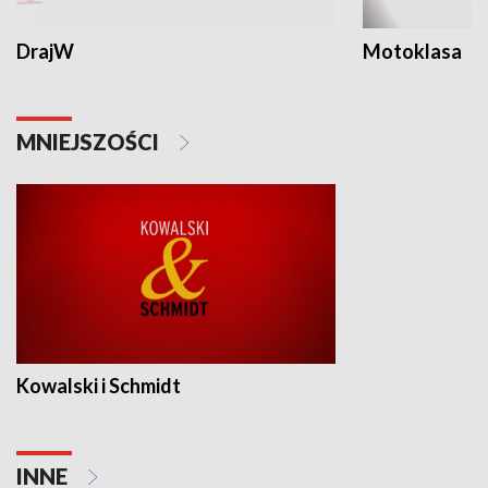
DrajW
Motoklasa
MNIEJSZOŚCI
Kowalski i Schmidt
INNE