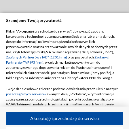
Szanujemy Twoją prywatność
Dołącz do nas:
Kliknij "Akceptuję i przechodzę do serwisu", aby wyrazić zgody na
korzystanie z technologii automatycznego śledzenia i zbierania danych,
TVP
dostęp do informacji na Twoim urządzeniu końcowym i ich
Abonament TVP
przechowywanie oraz na przetwarzanie Twoich danych osobowych przez
Regulamin TVP
nas, czyli Telewizję Polską S.A. w likwidacji (zwaną dalej również „TVP”),
Emisja w TVP
Polityka prywatności
Zaufanych Partnerów z IAB* (1201 firm)
oraz pozostałych
Zaufanych
Partnerów TVP (93 firm)
, w celach marketingowych (w tym do
Centrum informacji TVP
Moje zgody
zautomatyzowanego dopasowania reklam do Twoich zainteresowań i
mierzenia ich skuteczności) i pozostałych, które wskazujemy poniżej, a
Naziemna Telewizja Cyfrowa
Pomoc
także zgody na udostępnianie przez nas identyfikatora PPID do Google.
Sklep TVP
Biuro reklamy
Twoje dane osobowe zbierane podczas odwiedzania przez Ciebie naszych
Rada Programowa
Kontakt
poszczególnych serwisów
zwanych dalej „Portalem”, w tym informacje
zapisywane za pomocą technologii takich jak: pliki cookie, sygnalizatory
System NOS
WWW lub innych podobnych technologii umożliwiających świadczenie
dopasowanych i bezpiecznych usług, personalizację treści oraz reklam,
Informacje o nadawcy
Kanały
udostępnianie funkcji mediów społecznościowych oraz analizowanie
Akceptuję i przechodzę do serwisu
ruchu w Internecie.
Program dla prasy
©2026 Telewizja Polska S.A. w likwidacji