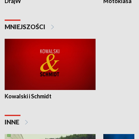
DrajW
Motoklasa
MNIEJSZOŚCI
Kowalski i Schmidt
INNE