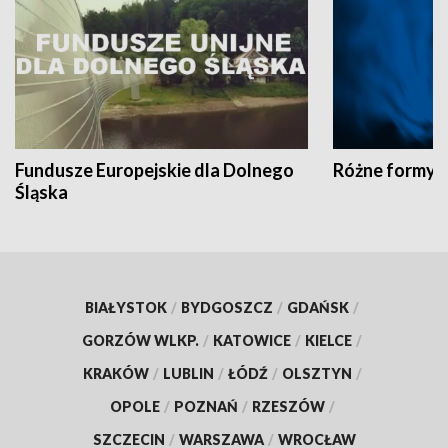
Fundusze Europejskie dla Dolnego
Różne formy t
Śląska
BIAŁYSTOK
/
BYDGOSZCZ
/
GDAŃSK
/
GORZÓW WLKP.
/
KATOWICE
/
KIELCE
/
KRAKÓW
/
LUBLIN
/
ŁÓDŹ
/
OLSZTYN
/
OPOLE
/
POZNAŃ
/
RZESZÓW
/
SZCZECIN
/
WARSZAWA
/
WROCŁAW