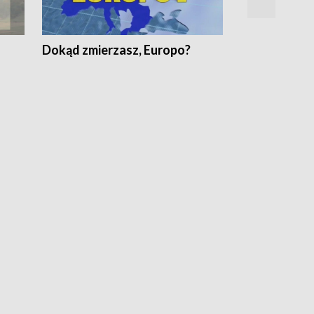
Dokąd zmierzasz, Europo?
Fakty Komen