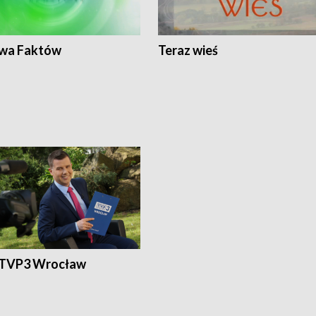
wa Faktów
Teraz wieś
 TVP3 Wrocław