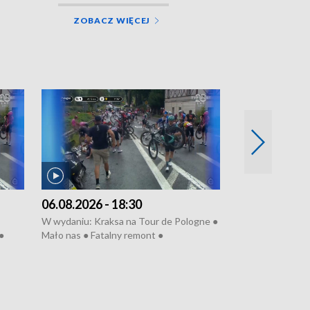
ZOBACZ WIĘCEJ
06.08.2026 - 18:30
05.08.2026 - 
W wydaniu: Kraksa na Tour de Pologne ●
W wydaniu: Dlacz
●
Mało nas ● Fatalny remont ●
do rzeki ● Lato 
 grypa
Sterroryzowane osiedle ● Kosztowna
● Senior za kółki
ko ●
ptasia grypa ● Pociągiem na lotnisko ●
cierpiwych ● Mro
Nowa Ruska ● Refektarz do remontu ●
Koniec upałów