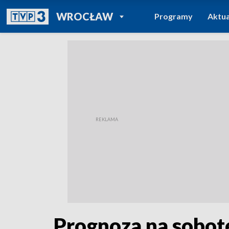
POWRÓT DO
WROCŁAW
Programy
Aktua
TVP REGIONY
Prognoza na sobot