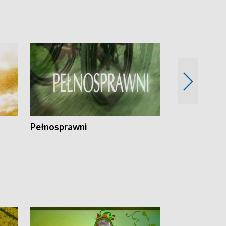
Pełnosprawni
Bezpieczny 