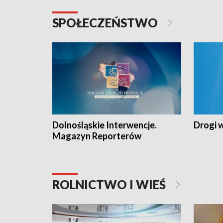
SPOŁECZEŃSTWO
Dolnośląskie Interwencje.
Drogi 
Magazyn Reporterów
ROLNICTWO I WIEŚ