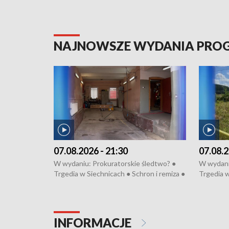
NAJNOWSZE WYDANIA PR
07.08.2026 - 21:30
07.08.2
W wydaniu: Prokuratorskie śledtwo? ●
W wydani
Trgedia w Siechnicach ● Schron i remiza ●
Trgedia w
Mateusz Morawiecki we Wrocławiu ● 81.
Mateusz 
edycja Międzynarodowego Festiwalu
edycja M
Chopinowskiego ● Na pomoc Hiszpanom
Chopinow
● Odbudowa po powodzi ● Filmowy
● Odbudo
INFORMACJE
Lubomierz
Lubomier