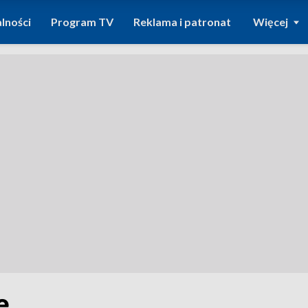
lności
Program TV
Reklama i patronat
Więcej
ę