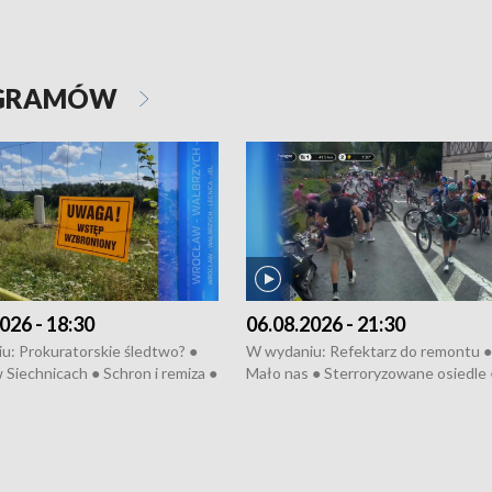
OGRAMÓW
026 - 18:30
06.08.2026 - 21:30
u: Prokuratorskie śledtwo? ●
W wydaniu: Refektarz do remontu ●
 Siechnicach ● Schron i remiza ●
Mało nas ● Sterroryzowane osiedle 
Morawiecki we Wrocławiu ● 81.
Fatalny remont ● Kosztowna ptasia
iędzynarodowego Festiwalu
● Nowa Ruska ● Pociągiem na lotnis
skiego ● Na pomoc Hiszpanom
Koniec upałów ● Kraksa na Tour de
wa po powodzi ● Filmowy
Pologne
z