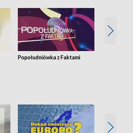
Popołudniówka z Faktami
Z Unią na Ty