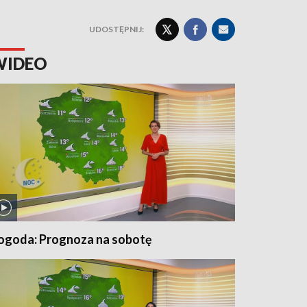
UDOSTĘPNIJ:
WIDEO
ogoda: Prognoza na sobotę