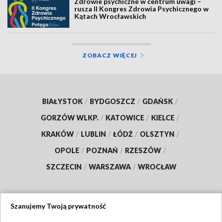
Zdrowie psychiczne w centrum uwagi –
rusza II Kongres Zdrowia Psychicznego w
Kątach Wrocławskich
ZOBACZ WIĘCEJ
BIAŁYSTOK
/
BYDGOSZCZ
/
GDAŃSK
/
GORZÓW WLKP.
/
KATOWICE
/
KIELCE
/
KRAKÓW
/
LUBLIN
/
ŁÓDŹ
/
OLSZTYN
/
OPOLE
/
POZNAŃ
/
RZESZÓW
/
SZCZECIN
/
WARSZAWA
/
WROCŁAW
Szanujemy Twoją prywatność
Dołącz do nas: