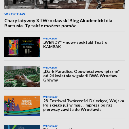
WROCŁAW
Charytatywny XII Wrocławski Bieg Akademicki dla
Bartusia. Ty także możesz pomóc
WROCŁAW
„WENDY” – nowy spektakl Teatru
KAMBAK
WROCŁAW
„Dark Paradise. Opowieści wewnętrzne”
od 24 kwietnia w galerii BWA Wrocław
Główny
WROCŁAW
28. Festiwal Twórczości Dziecięcej Wojska
Polskiego już w maju. Impreza po raz
pierwszy zawita do Wrocławia
WROCŁAW