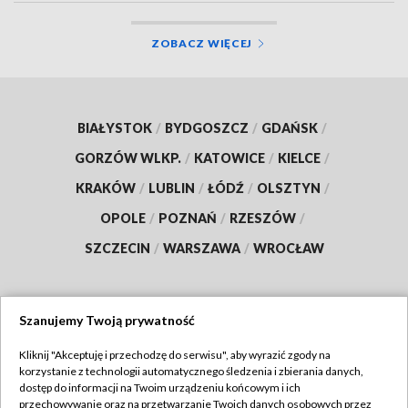
ZOBACZ WIĘCEJ
BIAŁYSTOK
/
BYDGOSZCZ
/
GDAŃSK
/
GORZÓW WLKP.
/
KATOWICE
/
KIELCE
/
KRAKÓW
/
LUBLIN
/
ŁÓDŹ
/
OLSZTYN
/
OPOLE
/
POZNAŃ
/
RZESZÓW
/
SZCZECIN
/
WARSZAWA
/
WROCŁAW
Szanujemy Twoją prywatność
Dołącz do nas:
Kliknij "Akceptuję i przechodzę do serwisu", aby wyrazić zgody na
korzystanie z technologii automatycznego śledzenia i zbierania danych,
TVP
dostęp do informacji na Twoim urządzeniu końcowym i ich
Abonament TVP
przechowywanie oraz na przetwarzanie Twoich danych osobowych przez