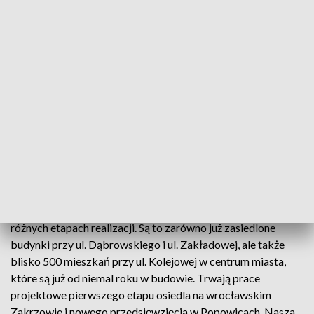
Jak podano, osiedle będzie projektowane w technologii BIM,
która opiera się na elektronicznym zapisie danych o obiekcie
budowlanym w trójwymiarowym wirtualnym modelu. Dane
tworzone na etapie projektowania wykorzystuje się w
trakcie budowy i użytkowania budynku.
Za realizację inwestycji będzie odpowiedzialna spółka
celowa, do której PKP S.A. przekazało aport w postaci
gruntu, z kolei pełne finansowanie projektu zapewni Fundusz
Mieszkań dla Rozwoju, którego aktywami zarządza spółka
PFR Nieruchomości.
„We Wrocławiu posiadamy ponad 1,5 tysiąca mieszkań na
różnych etapach realizacji. Są to zarówno już zasiedlone
budynki przy ul. Dąbrowskiego i ul. Zakładowej, ale także
blisko 500 mieszkań przy ul. Kolejowej w centrum miasta,
które są już od niemal roku w budowie. Trwają prace
projektowe pierwszego etapu osiedla na wrocławskim
Zakrzowie i nowego przedsięwzięcia w Popowicach. Nasza