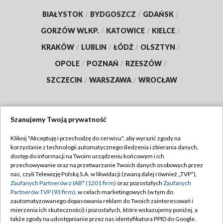
BIAŁYSTOK
/
BYDGOSZCZ
/
GDAŃSK
/
GORZÓW WLKP.
/
KATOWICE
/
KIELCE
/
KRAKÓW
/
LUBLIN
/
ŁÓDŹ
/
OLSZTYN
/
OPOLE
/
POZNAŃ
/
RZESZÓW
/
SZCZECIN
/
WARSZAWA
/
WROCŁAW
Szanujemy Twoją prywatność
Dołącz do nas:
Kliknij "Akceptuję i przechodzę do serwisu", aby wyrazić zgody na
korzystanie z technologii automatycznego śledzenia i zbierania danych,
TVP
dostęp do informacji na Twoim urządzeniu końcowym i ich
Abonament TVP
przechowywanie oraz na przetwarzanie Twoich danych osobowych przez
Regulamin TVP
nas, czyli Telewizję Polską S.A. w likwidacji (zwaną dalej również „TVP”),
Emisja w TVP
Polityka prywatności
Zaufanych Partnerów z IAB* (1201 firm)
oraz pozostałych
Zaufanych
Partnerów TVP (93 firm)
, w celach marketingowych (w tym do
Centrum informacji TVP
Moje zgody
zautomatyzowanego dopasowania reklam do Twoich zainteresowań i
mierzenia ich skuteczności) i pozostałych, które wskazujemy poniżej, a
Naziemna Telewizja Cyfrowa
Pomoc
także zgody na udostępnianie przez nas identyfikatora PPID do Google.