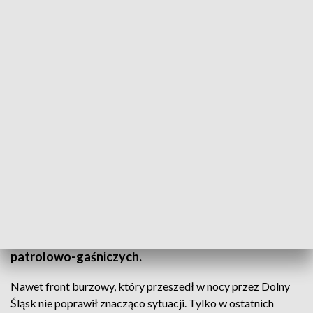
Loty patrolowo-gaśnicze nad lasami
Leśnicy biją na alarm. Upał i susza powodują, że są
już pierwsze pożary lasów. Za 90% z nich
odpowiada człowiek. Dlatego tak istotna jest
prewencja. Lasy Państwowe na Dolnym Śląsku i
południu Polski otrzymają od Wojewódzkich
Funduszy Ochrony Środowiska i Gospodarki
Wodnej 700 tys. zł na dofinansowanie lotów
patrolowo-gaśniczych.
Nawet front burzowy, który przeszedł w nocy przez Dolny
Śląsk nie poprawił znacząco sytuacji. Tylko w ostatnich