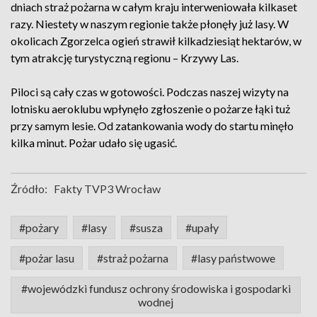
dniach straż pożarna w całym kraju interweniowała kilkaset
razy. Niestety w naszym regionie także płonęły już lasy. W
okolicach Zgorzelca ogień strawił kilkadziesiąt hektarów, w
tym atrakcję turystyczną regionu – Krzywy Las.
Piloci są cały czas w gotowości. Podczas naszej wizyty na
lotnisku aeroklubu wpłynęło zgłoszenie o pożarze łąki tuż
przy samym lesie. Od zatankowania wody do startu minęło
kilka minut. Pożar udało się ugasić.
Źródło:
Fakty TVP3 Wrocław
#pożary
#lasy
#susza
#upały
#pożar lasu
#straż pożarna
#lasy państwowe
#wojewódzki fundusz ochrony środowiska i gospodarki
wodnej