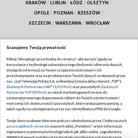
KRAKÓW
/
LUBLIN
/
ŁÓDŹ
/
OLSZTYN
/
OPOLE
/
POZNAŃ
/
RZESZÓW
/
SZCZECIN
/
WARSZAWA
/
WROCŁAW
Szanujemy Twoją prywatność
Dołącz do nas:
Kliknij "Akceptuję i przechodzę do serwisu", aby wyrazić zgody na
korzystanie z technologii automatycznego śledzenia i zbierania danych,
TVP
dostęp do informacji na Twoim urządzeniu końcowym i ich
Abonament TVP
przechowywanie oraz na przetwarzanie Twoich danych osobowych przez
Regulamin TVP
nas, czyli Telewizję Polską S.A. w likwidacji (zwaną dalej również „TVP”),
Emisja w TVP
Polityka prywatności
Zaufanych Partnerów z IAB* (1201 firm)
oraz pozostałych
Zaufanych
Partnerów TVP (93 firm)
, w celach marketingowych (w tym do
Centrum informacji TVP
Moje zgody
zautomatyzowanego dopasowania reklam do Twoich zainteresowań i
mierzenia ich skuteczności) i pozostałych, które wskazujemy poniżej, a
Naziemna Telewizja Cyfrowa
Pomoc
także zgody na udostępnianie przez nas identyfikatora PPID do Google.
Sklep TVP
Biuro reklamy
Twoje dane osobowe zbierane podczas odwiedzania przez Ciebie naszych
Rada Programowa
Kontakt
poszczególnych serwisów
zwanych dalej „Portalem”, w tym informacje
zapisywane za pomocą technologii takich jak: pliki cookie, sygnalizatory
System NOS
WWW lub innych podobnych technologii umożliwiających świadczenie