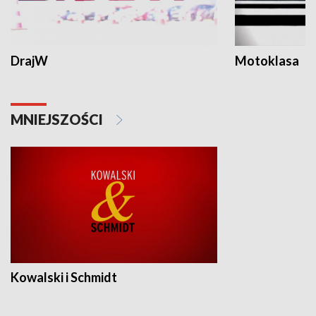
DrajW
Motoklasa
MNIEJSZOŚCI
Kowalski i Schmidt