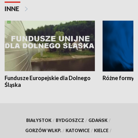
INNE
Fundusze Europejskie dla Dolnego
Różne formy t
Śląska
BIAŁYSTOK
/
BYDGOSZCZ
/
GDAŃSK
/
GORZÓW WLKP.
/
KATOWICE
/
KIELCE
/