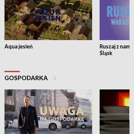
Aqua jesień
Ruszaj z nami
Śląsk
GOSPODARKA