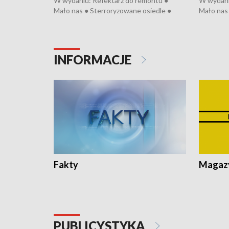
W wydaniu: Refektarz do remontu ●
W wydani
Mało nas ● Sterroryzowane osiedle ●
Mało nas 
Fatalny remont ● Kosztowna ptasia grypa
Sterrory
● Nowa Ruska ● Pociągiem na lotnisko ●
ptasia gr
Koniec upałów ● Kraksa na Tour de
Nowa Rus
Pologne
Koniec u
INFORMACJE
Fakty
Magazy
PUBLICYSTYKA