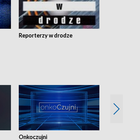
Reporterzy w drodze
Onkoczujni
Recepta na 