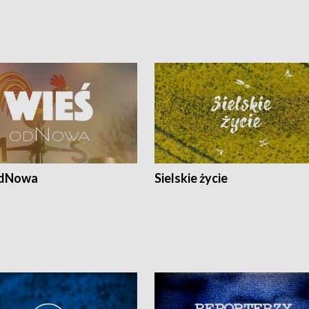
odNowa
Sielskie życie