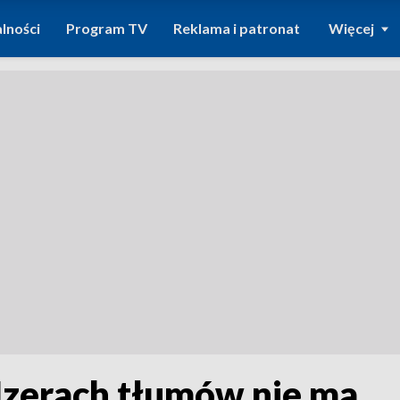
lności
Program TV
Reklama i patronat
Więcej
Izerach tłumów nie ma