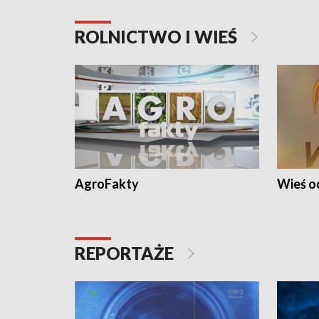
ROLNICTWO I WIEŚ
AgroFakty
Wieś 
REPORTAŻE