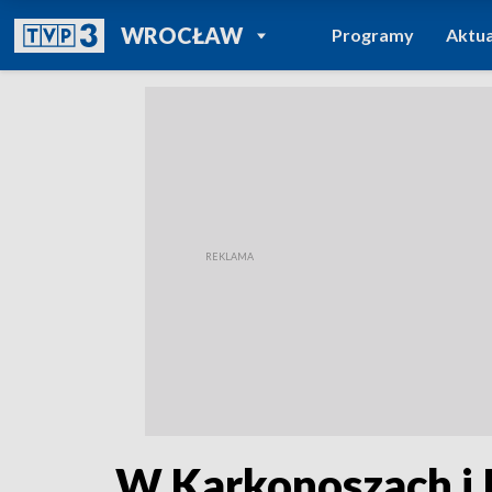
POWRÓT DO
WROCŁAW
Programy
Aktua
TVP REGIONY
W Karkonoszach i 