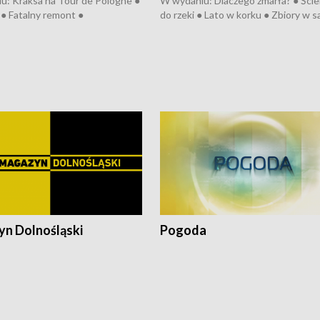
u: Kraksa na Tour de Pologne ●
W wydaniu: Dlaczego zmarła? ● Ściek
● Fatalny remont ●
do rzeki ● Lato w korku ● Zbiory w 
zowane osiedle ● Kosztowna
● Senior za kółkiem ● Złoto dla...
ypa ● Pociągiem na lotnisko ●
cierpiwych ● Mrożonki dla zwierząt
ka ● Refektarz do remontu ●
pałów
n Dolnośląski
Pogoda