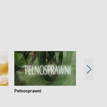
Pełnosprawni
Bezpieczny 