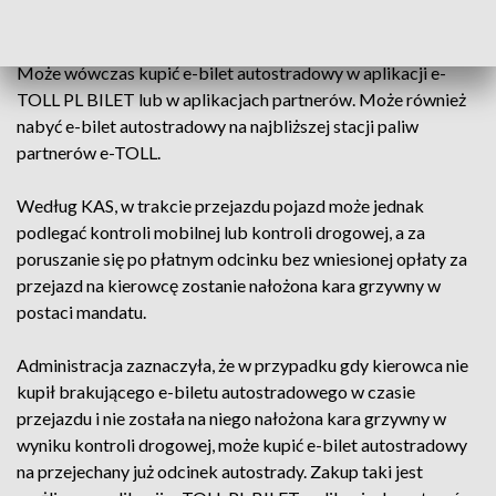
celu zatrzymać w trakcie podróży, powinien to zrobić w
sposób bezpieczny, w miejscu do tego przeznaczonym.
Może wówczas kupić e-bilet autostradowy w aplikacji e-
TOLL PL BILET lub w aplikacjach partnerów. Może również
nabyć e-bilet autostradowy na najbliższej stacji paliw
partnerów e-TOLL.
Według KAS, w trakcie przejazdu pojazd może jednak
podlegać kontroli mobilnej lub kontroli drogowej, a za
poruszanie się po płatnym odcinku bez wniesionej opłaty za
przejazd na kierowcę zostanie nałożona kara grzywny w
postaci mandatu.
Administracja zaznaczyła, że w przypadku gdy kierowca nie
kupił brakującego e-biletu autostradowego w czasie
przejazdu i nie została na niego nałożona kara grzywny w
wyniku kontroli drogowej, może kupić e-bilet autostradowy
na przejechany już odcinek autostrady. Zakup taki jest