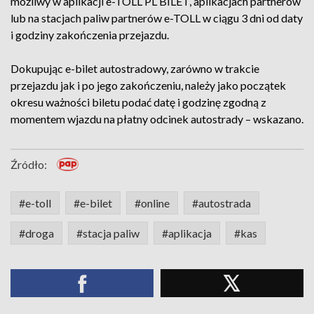
możliwy w aplikacji e-TOLL PL BILET, aplikacjach partnerów
lub na stacjach paliw partnerów e-TOLL w ciągu 3 dni od daty
i godziny zakończenia przejazdu.
Dokupując e-bilet autostradowy, zarówno w trakcie
przejazdu jak i po jego zakończeniu, należy jako początek
okresu ważności biletu podać datę i godzinę zgodną z
momentem wjazdu na płatny odcinek autostrady – wskazano.
Źródło:
#e-toll
#e-bilet
#online
#autostrada
#droga
#stacja paliw
#aplikacja
#kas