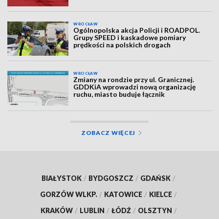
WROCŁAW
Ogólnopolska akcja Policji i ROADPOL.
Grupy SPEED i kaskadowe pomiary
prędkości na polskich drogach
WROCŁAW
Zmiany na rondzie przy ul. Granicznej.
GDDKiA wprowadzi nową organizację
ruchu, miasto buduje łącznik
ZOBACZ WIĘCEJ
BIAŁYSTOK
/
BYDGOSZCZ
/
GDAŃSK
/
GORZÓW WLKP.
/
KATOWICE
/
KIELCE
/
KRAKÓW
/
LUBLIN
/
ŁÓDŹ
/
OLSZTYN
/