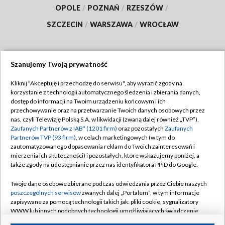
OPOLE
/
POZNAŃ
/
RZESZÓW
/
SZCZECIN
/
WARSZAWA
/
WROCŁAW
Szanujemy Twoją prywatność
Dołącz do nas:
Kliknij "Akceptuję i przechodzę do serwisu", aby wyrazić zgody na
korzystanie z technologii automatycznego śledzenia i zbierania danych,
TVP
dostęp do informacji na Twoim urządzeniu końcowym i ich
Abonament TVP
przechowywanie oraz na przetwarzanie Twoich danych osobowych przez
Regulamin TVP
nas, czyli Telewizję Polską S.A. w likwidacji (zwaną dalej również „TVP”),
Emisja w TVP
Polityka prywatności
Zaufanych Partnerów z IAB* (1201 firm)
oraz pozostałych
Zaufanych
Partnerów TVP (93 firm)
, w celach marketingowych (w tym do
Centrum informacji TVP
Moje zgody
zautomatyzowanego dopasowania reklam do Twoich zainteresowań i
mierzenia ich skuteczności) i pozostałych, które wskazujemy poniżej, a
Naziemna Telewizja Cyfrowa
Pomoc
także zgody na udostępnianie przez nas identyfikatora PPID do Google.
Sklep TVP
Biuro reklamy
Twoje dane osobowe zbierane podczas odwiedzania przez Ciebie naszych
Rada Programowa
Kontakt
poszczególnych serwisów
zwanych dalej „Portalem”, w tym informacje
zapisywane za pomocą technologii takich jak: pliki cookie, sygnalizatory
System NOS
WWW lub innych podobnych technologii umożliwiających świadczenie
dopasowanych i bezpiecznych usług, personalizację treści oraz reklam,
Informacje o nadawcy