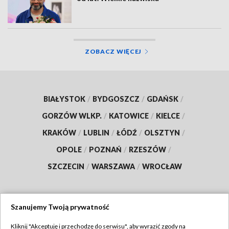
ZOBACZ WIĘCEJ
BIAŁYSTOK
/
BYDGOSZCZ
/
GDAŃSK
/
GORZÓW WLKP.
/
KATOWICE
/
KIELCE
/
KRAKÓW
/
LUBLIN
/
ŁÓDŹ
/
OLSZTYN
/
OPOLE
/
POZNAŃ
/
RZESZÓW
/
SZCZECIN
/
WARSZAWA
/
WROCŁAW
Szanujemy Twoją prywatność
Dołącz do nas:
Kliknij "Akceptuję i przechodzę do serwisu", aby wyrazić zgody na