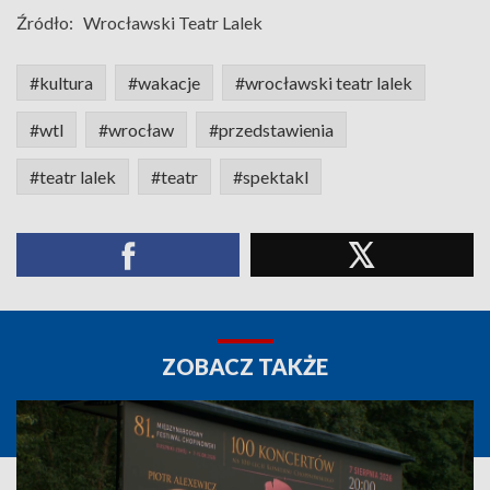
Źródło:
Wrocławski Teatr Lalek
#kultura
#wakacje
#wrocławski teatr lalek
#wtl
#wrocław
#przedstawienia
#teatr lalek
#teatr
#spektakl
ZOBACZ TAKŻE