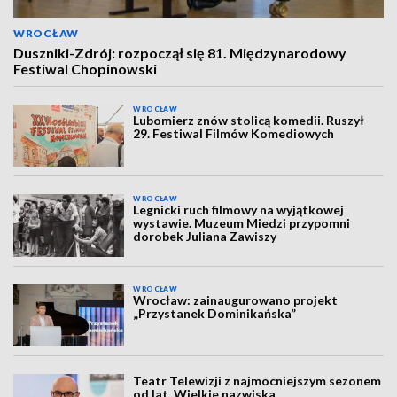
WROCŁAW
Duszniki-Zdrój: rozpoczął się 81. Międzynarodowy
Festiwal Chopinowski
WROCŁAW
Lubomierz znów stolicą komedii. Ruszył
29. Festiwal Filmów Komediowych
WROCŁAW
Legnicki ruch filmowy na wyjątkowej
wystawie. Muzeum Miedzi przypomni
dorobek Juliana Zawiszy
WROCŁAW
Wrocław: zainaugurowano projekt
„Przystanek Dominikańska”
Teatr Telewizji z najmocniejszym sezonem
od lat. Wielkie nazwiska