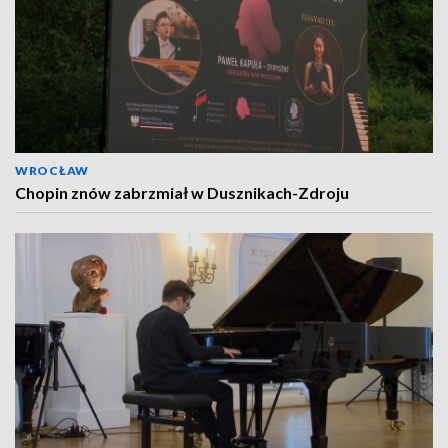
WROCŁAW
Chopin znów zabrzmiał w Dusznikach-Zdroju