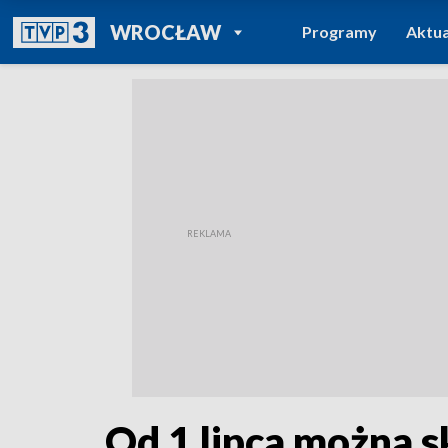
POWRÓT DO
WROCŁAW
Programy
Aktua
TVP REGIONY
Od 1 lipca można s