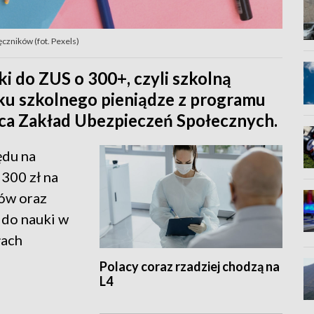
czników (fot. Pexels)
i do ZUS o 300+, czyli szkolną
ku szkolnego pieniądze z programu
aca Zakład Ubezpieczeń Społecznych.
ędu na
300 zł na
tów oraz
do nauki w
łach
Polacy coraz rzadziej chodzą na
L4