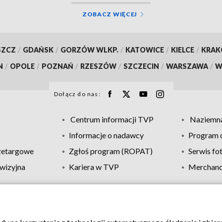
ZOBACZ WIĘCEJ
SZCZ
/
GDAŃSK
/
GORZÓW WLKP.
/
KATOWICE
/
KIELCE
/
KRA
N
/
OPOLE
/
POZNAŃ
/
RZESZÓW
/
SZCZECIN
/
WARSZAWA
/
W
Dołącz do nas:
Centrum informacji TVP
Naziemna
Informacje o nadawcy
Program d
zetargowe
Zgłoś program (ROPAT)
Serwis fo
wizyjna
Kariera w TVP
Merchandi
Polityka prywatności
Moje zgody
Pomoc
Biuro re