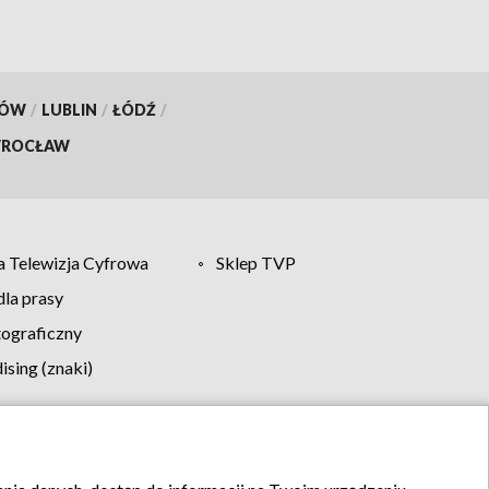
KÓW
/
LUBLIN
/
ŁÓDŹ
/
ROCŁAW
 Telewizja Cyfrowa
Sklep TVP
la prasy
tograficzny
sing (znaki)
klamy
Kontakt