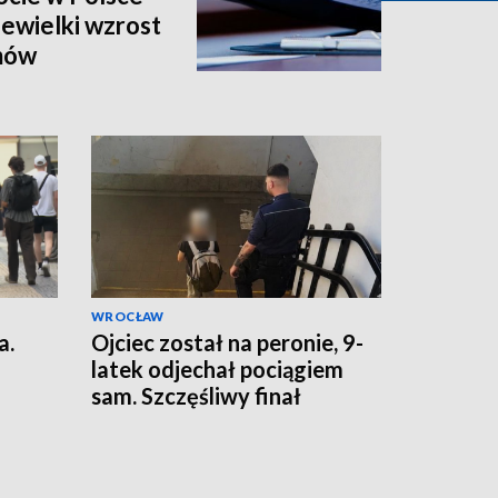
niewielki wzrost
mów
WROCŁAW
a.
Ojciec został na peronie, 9-
latek odjechał pociągiem
sam. Szczęśliwy finał
dramatycznych chwil w
Oławie