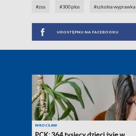
#zus
#300 plus
#szkolna wyprawka
UDOSTĘPNIJ NA FACEBOOKU
WROCŁAW
PCK: 364 tysięcy dzieci żyje w