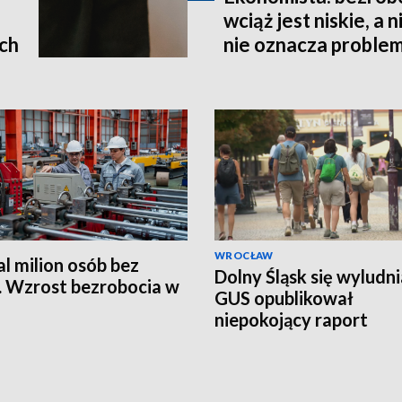
wciąż jest niskie, a 
ach
nie oznacza proble
WROCŁAW
l milion osób bez
Dolny Śląsk się wyludni
. Wzrost bezrobocia w
GUS opublikował
niepokojący raport
demograficzny