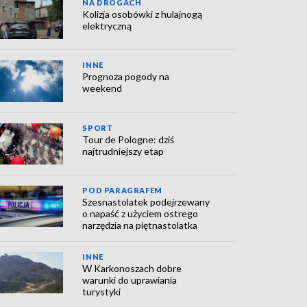
NA DROGACH
Kolizja osobówki z hulajnogą
elektryczną
INNE
Prognoza pogody na
weekend
SPORT
Tour de Pologne: dziś
najtrudniejszy etap
POD PARAGRAFEM
Szesnastolatek podejrzewany
o napaść z użyciem ostrego
narzędzia na piętnastolatka
INNE
W Karkonoszach dobre
warunki do uprawiania
turystyki