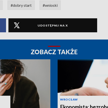
#dobry start
#wnioski
UDOSTĘPNIJ NA X
ZOBACZ TAKŻE
WROCŁAW
Ekonomista: bezrob