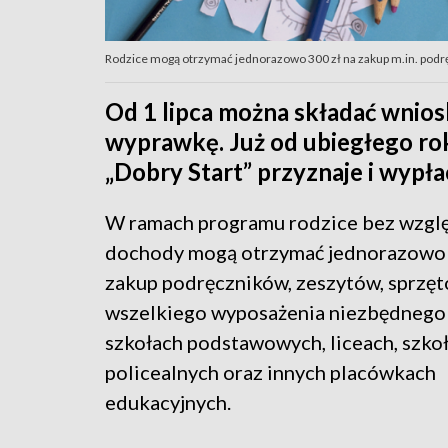
Rodzice mogą otrzymać jednorazowo 300 zł na zakup m.in. podrę
Od 1 lipca można składać wniosk
wyprawkę. Już od ubiegłego ro
„Dobry Start” przyznaje i wypł
W ramach programu rodzice bez wzgl
dochody mogą otrzymać jednorazowo 
zakup podręczników, zeszytów, sprzę
wszelkiego wyposażenia niezbędnego 
szkołach podstawowych, liceach, szko
policealnych oraz innych placówkach
edukacyjnych.