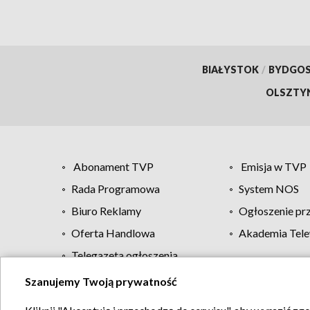
BIAŁYSTOK
/
BYDGO
OLSZTY
Abonament TVP
Emisja w TVP
Rada Programowa
System NOS
Biuro Reklamy
Ogłoszenie pr
Oferta Handlowa
Akademia Tele
Telegazeta ogłoszenia
Szanujemy Twoją prywatność
Regulamin TVP