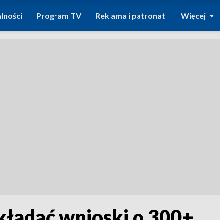
lności
Program TV
Reklama i patronat
Więcej
kładać wnioski o 300+