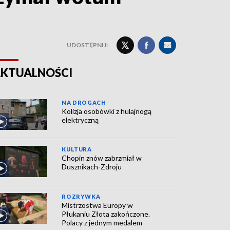
UDOSTĘPNIJ:
KTUALNOŚCI
NA DROGACH
Kolizja osobówki z hulajnogą
elektryczną
KULTURA
Chopin znów zabrzmiał w
Dusznikach-Zdroju
ROZRYWKA
Mistrzostwa Europy w
Płukaniu Złota zakończone.
Polacy z jednym medalem