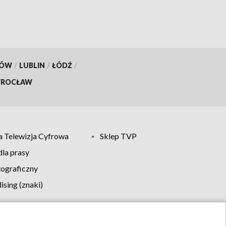
KÓW
/
LUBLIN
/
ŁÓDŹ
/
ROCŁAW
 Telewizja Cyfrowa
Sklep TVP
la prasy
tograficzny
sing (znaki)