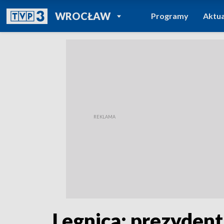
POWRÓT DO
WROCŁAW
Programy
Aktua
TVP REGIONY
Legnica: prezyden