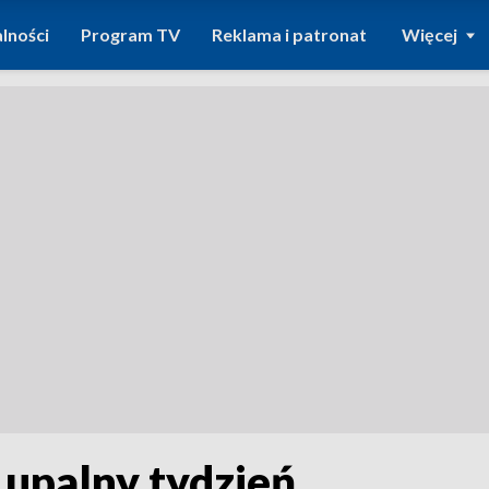
lności
Program TV
Reklama i patronat
Więcej
upalny tydzień