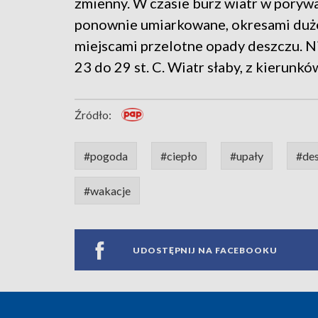
zmienny. W czasie burz wiatr w poryw
ponownie umiarkowane, okresami duż
miejscami przelotne opady deszczu. N
23 do 29 st. C. Wiatr słaby, z kierunk
Źródło:
#pogoda
#ciepło
#upały
#de
#wakacje
UDOSTĘPNIJ NA FACEBOOKU