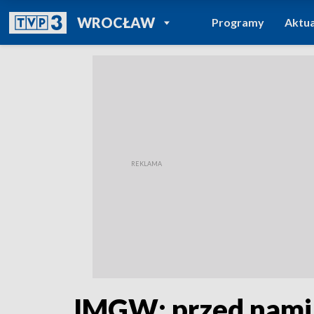
POWRÓT DO
WROCŁAW
Programy
Aktua
TVP REGIONY
IMGW: przed nami 