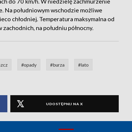
ach do 70 km/h. W niedzielę zachmurzenie
e. Na południowym wschodzie możliwe
ieco chłodniej. Temperatura maksymalna od
ów zachodnich, na południu północny.
szcz
#opady
#burza
#lato
UDOSTĘPNIJ NA X