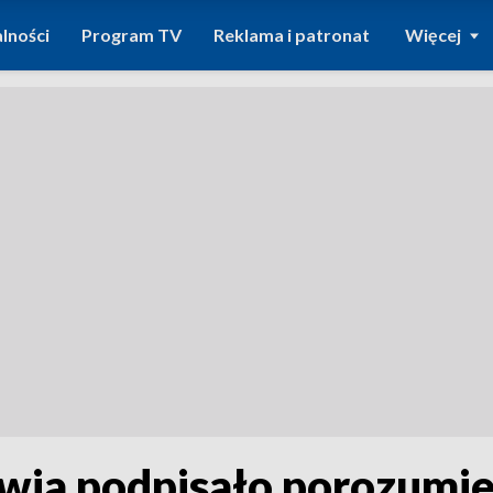
lności
Program TV
Reklama i patronat
Więcej
wia podpisało porozumie