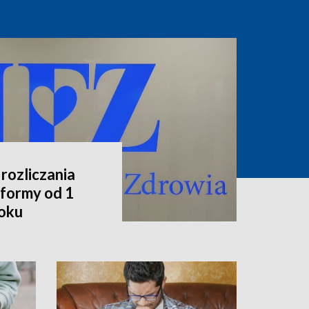
rozliczania
formy od 1
roku