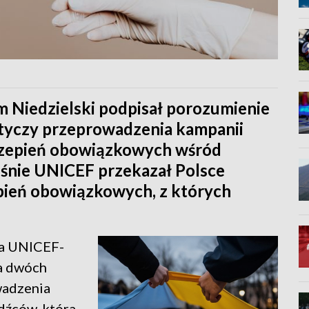
m Niedzielski podpisał porozumienie
tyczy przeprowadzenia kampanii
zczepień obowiązkowych wśród
śnie UNICEF przekazał Polsce
epień obowiązkowych, z których
 a UNICEF-
na dwóch
wadzenia
dźców, która