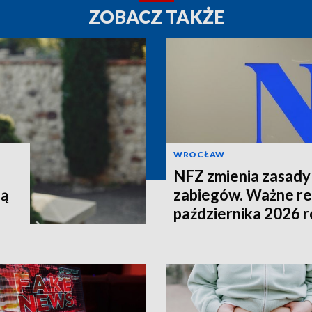
ZOBACZ TAKŻE
WROCŁAW
NFZ zmienia zasady 
lą
zabiegów. Ważne re
października 2026 