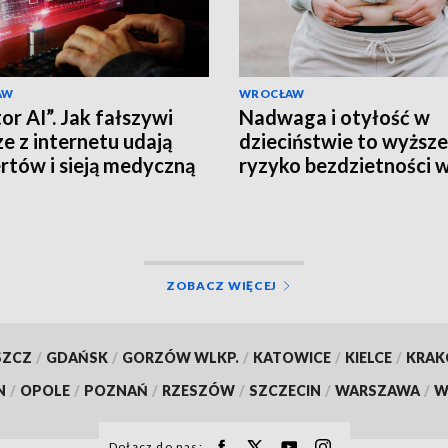
AW
WROCŁAW
or AI”. Jak fałszywi
Nadwaga i otyłość w
ze z internetu udają
dzieciństwie to wyższe
rtów i sieją medyczną
ryzyko bezdzietności 
formację?
wieku dorosłym
ZOBACZ WIĘCEJ
SZCZ
/
GDAŃSK
/
GORZÓW WLKP.
/
KATOWICE
/
KIELCE
/
KRA
N
/
OPOLE
/
POZNAŃ
/
RZESZÓW
/
SZCZECIN
/
WARSZAWA
/
W
Dołącz do nas: