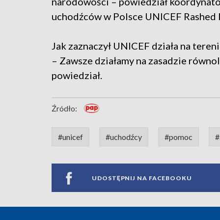
narodowości – powiedział koordynator
uchodźców w Polsce UNICEF Rashed M
Jak zaznaczył UNICEF działa na terenie
– Zawsze działamy na zasadzie równole
powiedział.
Źródło:
#unicef
#uchodźcy
#pomoc
#
UDOSTĘPNIJ NA FACEBOOKU