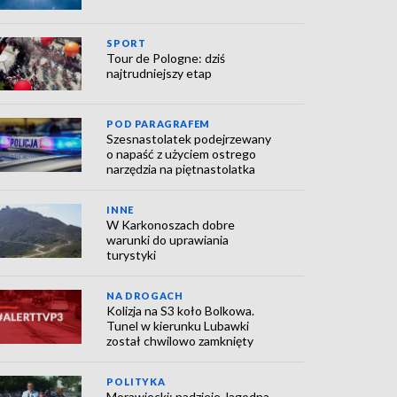
SPORT
Tour de Pologne: dziś
najtrudniejszy etap
POD PARAGRAFEM
Szesnastolatek podejrzewany
o napaść z użyciem ostrego
narzędzia na piętnastolatka
INNE
W Karkonoszach dobre
warunki do uprawiania
turystyki
NA DROGACH
Kolizja na S3 koło Bolkowa.
Tunel w kierunku Lubawki
został chwilowo zamknięty
POLITYKA
Morawiecki: nadzieje Jagodna