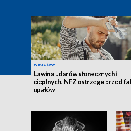
WROCŁAW
Lawina udarów słonecznych i
cieplnych. NFZ ostrzega przed fa
upałów