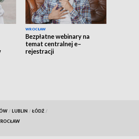
WROCŁAW
Bezpłatne webinary na
temat centralnej e–
w
rejestracji
KÓW
/
LUBLIN
/
ŁÓDŹ
/
ROCŁAW