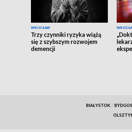
WROCŁAW
WROCŁ
Trzy czynniki ryzyka wiążą
„Dokt
się z szybszym rozwojem
lekar
demencji
ekspe
dezin
BIAŁYSTOK
/
BYDGO
OLSZTY