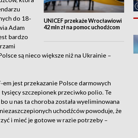
lendarzu
nych do 18-
UNICEF przekaże Wrocławiowi
42 mln zł na pomoc uchodźcom
owia Adam
jest bardzo
arzami
olsce są nieco większe niż na Ukrainie –
-em jest przekazanie Polsce darmowych
0 tysięcy szczepionek przeciwko polio. Te
 bo u nas ta choroba została wyeliminowana
ę niezaszczepionych uchodźców powoduje, że
yć i mieć je gotowe w razie potrzeby –