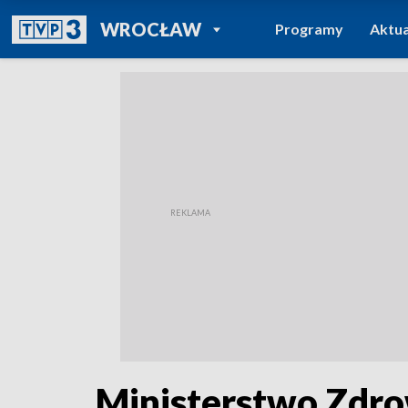
POWRÓT DO
WROCŁAW
Programy
Aktua
TVP REGIONY
Ministerstwo Zdro