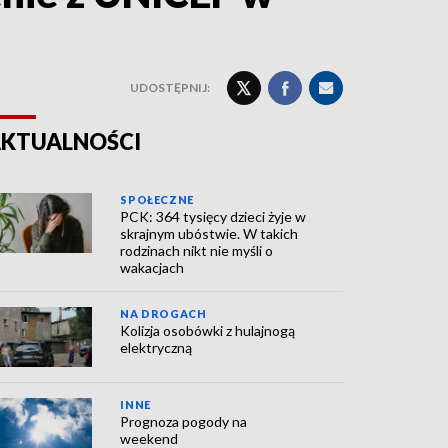
UDOSTĘPNIJ:
KTUALNOŚCI
SPOŁECZNE
PCK: 364 tysięcy dzieci żyje w
skrajnym ubóstwie. W takich
rodzinach nikt nie myśli o
wakacjach
NA DROGACH
Kolizja osobówki z hulajnogą
elektryczną
INNE
Prognoza pogody na
weekend