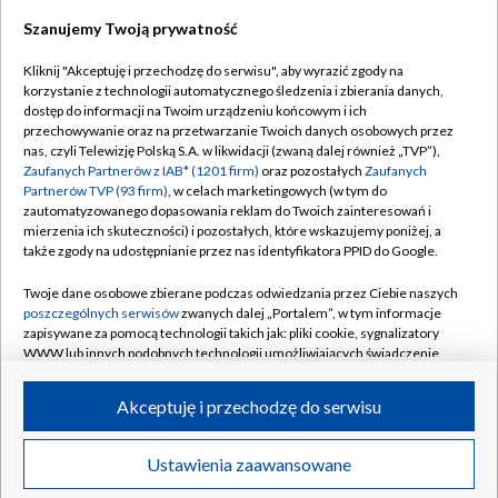
Szanujemy Twoją prywatność
Dołącz do nas:
Kliknij "Akceptuję i przechodzę do serwisu", aby wyrazić zgody na
korzystanie z technologii automatycznego śledzenia i zbierania danych,
TVP
dostęp do informacji na Twoim urządzeniu końcowym i ich
Abonament TVP
przechowywanie oraz na przetwarzanie Twoich danych osobowych przez
Regulamin TVP
nas, czyli Telewizję Polską S.A. w likwidacji (zwaną dalej również „TVP”),
Emisja w TVP
Polityka prywatności
Zaufanych Partnerów z IAB* (1201 firm)
oraz pozostałych
Zaufanych
Partnerów TVP (93 firm)
, w celach marketingowych (w tym do
Centrum informacji TVP
Moje zgody
zautomatyzowanego dopasowania reklam do Twoich zainteresowań i
mierzenia ich skuteczności) i pozostałych, które wskazujemy poniżej, a
Naziemna Telewizja Cyfrowa
Pomoc
także zgody na udostępnianie przez nas identyfikatora PPID do Google.
Sklep TVP
Biuro reklamy
Twoje dane osobowe zbierane podczas odwiedzania przez Ciebie naszych
Rada Programowa
Kontakt
poszczególnych serwisów
zwanych dalej „Portalem”, w tym informacje
zapisywane za pomocą technologii takich jak: pliki cookie, sygnalizatory
System NOS
WWW lub innych podobnych technologii umożliwiających świadczenie
dopasowanych i bezpiecznych usług, personalizację treści oraz reklam,
Informacje o nadawcy
Kanały
udostępnianie funkcji mediów społecznościowych oraz analizowanie
Akceptuję i przechodzę do serwisu
ruchu w Internecie.
Program dla prasy
©2026 Telewizja Polska S.A. w likwidacji
Biuro Reklamy
Twoje dane osobowe zbierane podczas odwiedzania przez Ciebie
Ustawienia zaawansowane
poszczególnych serwisów
na Portalu, takie jak adresy IP, identyfikatory
Ogłoszenie przetargowe
Twoich urządzeń końcowych i identyfikatory plików cookie, informacje o