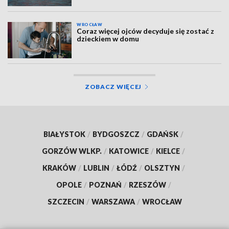
WROCŁAW
Coraz więcej ojców decyduje się zostać z
dzieckiem w domu
ZOBACZ WIĘCEJ
BIAŁYSTOK
/
BYDGOSZCZ
/
GDAŃSK
/
GORZÓW WLKP.
/
KATOWICE
/
KIELCE
/
KRAKÓW
/
LUBLIN
/
ŁÓDŹ
/
OLSZTYN
/
OPOLE
/
POZNAŃ
/
RZESZÓW
/
SZCZECIN
/
WARSZAWA
/
WROCŁAW