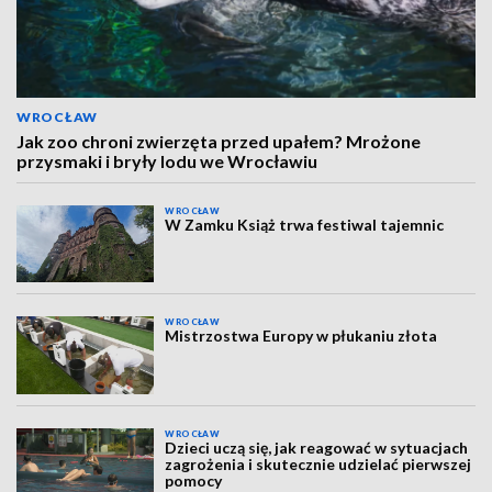
WROCŁAW
Jak zoo chroni zwierzęta przed upałem? Mrożone
przysmaki i bryły lodu we Wrocławiu
WROCŁAW
W Zamku Książ trwa festiwal tajemnic
WROCŁAW
Mistrzostwa Europy w płukaniu złota
WROCŁAW
Dzieci uczą się, jak reagować w sytuacjach
zagrożenia i skutecznie udzielać pierwszej
pomocy