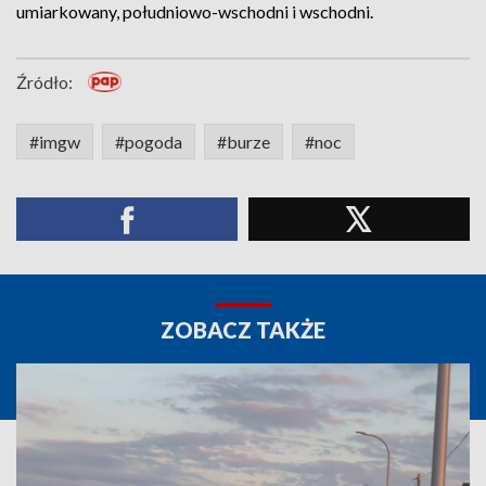
umiarkowany, południowo-wschodni i wschodni.
Źródło:
#imgw
#pogoda
#burze
#noc
ZOBACZ TAKŻE