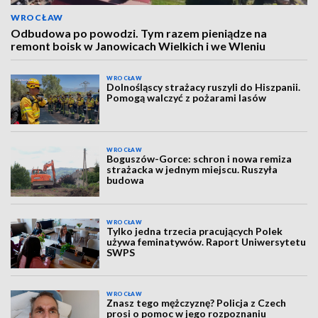
WROCŁAW
Odbudowa po powodzi. Tym razem pieniądze na
remont boisk w Janowicach Wielkich i we Wleniu
WROCŁAW
Dolnośląscy strażacy ruszyli do Hiszpanii.
Pomogą walczyć z pożarami lasów
WROCŁAW
Boguszów-Gorce: schron i nowa remiza
strażacka w jednym miejscu. Ruszyła
budowa
WROCŁAW
Tylko jedna trzecia pracujących Polek
używa feminatywów. Raport Uniwersytetu
SWPS
WROCŁAW
Znasz tego mężczyznę? Policja z Czech
prosi o pomoc w jego rozpoznaniu