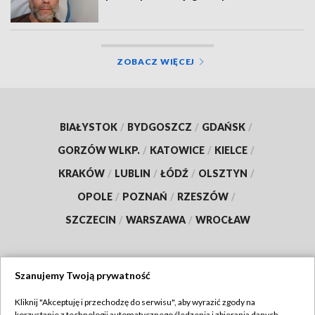
ZOBACZ WIĘCEJ
BIAŁYSTOK
/
BYDGOSZCZ
/
GDAŃSK
/
GORZÓW WLKP.
/
KATOWICE
/
KIELCE
/
KRAKÓW
/
LUBLIN
/
ŁÓDŹ
/
OLSZTYN
/
OPOLE
/
POZNAŃ
/
RZESZÓW
/
SZCZECIN
/
WARSZAWA
/
WROCŁAW
Szanujemy Twoją prywatność
Dołącz do nas:
Kliknij "Akceptuję i przechodzę do serwisu", aby wyrazić zgody na
korzystanie z technologii automatycznego śledzenia i zbierania danych,