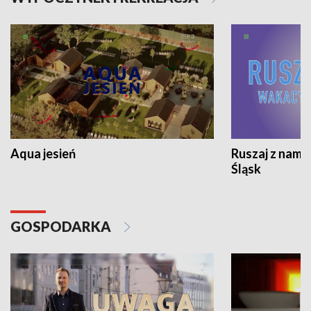
Aqua jesień
Ruszaj z nami
Śląsk
GOSPODARKA