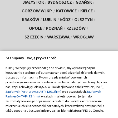
BIAŁYSTOK
/
BYDGOSZCZ
/
GDAŃSK
/
GORZÓW WLKP.
/
KATOWICE
/
KIELCE
/
KRAKÓW
/
LUBLIN
/
ŁÓDŹ
/
OLSZTYN
/
OPOLE
/
POZNAŃ
/
RZESZÓW
/
SZCZECIN
/
WARSZAWA
/
WROCŁAW
Szanujemy Twoją prywatność
Dołącz do nas:
Kliknij "Akceptuję i przechodzę do serwisu", aby wyrazić zgody na
korzystanie z technologii automatycznego śledzenia i zbierania danych,
TVP
dostęp do informacji na Twoim urządzeniu końcowym i ich
Abonament TVP
przechowywanie oraz na przetwarzanie Twoich danych osobowych przez
Regulamin TVP
nas, czyli Telewizję Polską S.A. w likwidacji (zwaną dalej również „TVP”),
Emisja w TVP
Polityka prywatności
Zaufanych Partnerów z IAB* (1201 firm)
oraz pozostałych
Zaufanych
Partnerów TVP (93 firm)
, w celach marketingowych (w tym do
Centrum informacji TVP
Moje zgody
zautomatyzowanego dopasowania reklam do Twoich zainteresowań i
mierzenia ich skuteczności) i pozostałych, które wskazujemy poniżej, a
Naziemna Telewizja Cyfrowa
Pomoc
także zgody na udostępnianie przez nas identyfikatora PPID do Google.
Sklep TVP
Biuro reklamy