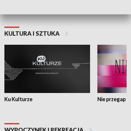
Dlaczego krowa...
Energia Przysz
KULTURA I SZTUKA
Ku Kulturze
Nie przegap
WYPOCZYNEK I REKREACJA