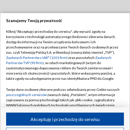
Szanujemy Twoją prywatność
Dołącz do nas:
Kliknij "Akceptuję i przechodzę do serwisu", aby wyrazić zgody na
korzystanie z technologii automatycznego śledzenia i zbierania danych,
TVP
dostęp do informacji na Twoim urządzeniu końcowym i ich
Abonament TVP
przechowywanie oraz na przetwarzanie Twoich danych osobowych przez
Regulamin TVP
nas, czyli Telewizję Polską S.A. w likwidacji (zwaną dalej również „TVP”),
Emisja w TVP
Polityka prywatności
Zaufanych Partnerów z IAB* (1201 firm)
oraz pozostałych
Zaufanych
Partnerów TVP (93 firm)
, w celach marketingowych (w tym do
Centrum informacji TVP
Moje zgody
zautomatyzowanego dopasowania reklam do Twoich zainteresowań i
mierzenia ich skuteczności) i pozostałych, które wskazujemy poniżej, a
Naziemna Telewizja Cyfrowa
Pomoc
także zgody na udostępnianie przez nas identyfikatora PPID do Google.
Sklep TVP
Biuro reklamy
Twoje dane osobowe zbierane podczas odwiedzania przez Ciebie naszych
Rada Programowa
Kontakt
poszczególnych serwisów
zwanych dalej „Portalem”, w tym informacje
zapisywane za pomocą technologii takich jak: pliki cookie, sygnalizatory
System NOS
WWW lub innych podobnych technologii umożliwiających świadczenie
dopasowanych i bezpiecznych usług, personalizację treści oraz reklam,
Informacje o nadawcy
Kanały
udostępnianie funkcji mediów społecznościowych oraz analizowanie
Akceptuję i przechodzę do serwisu
ruchu w Internecie.
Program dla prasy
©2026 Telewizja Polska S.A. w likwidacji