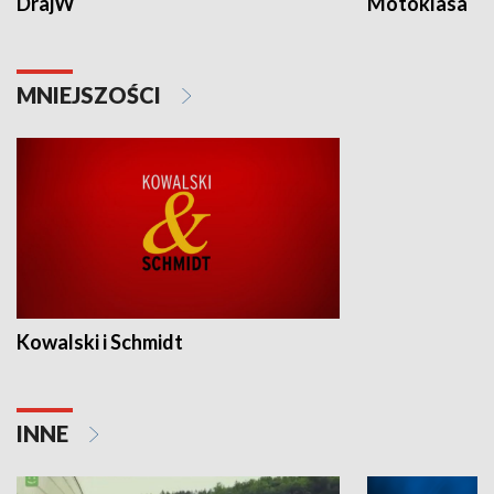
DrajW
Motoklasa
MNIEJSZOŚCI
Kowalski i Schmidt
INNE