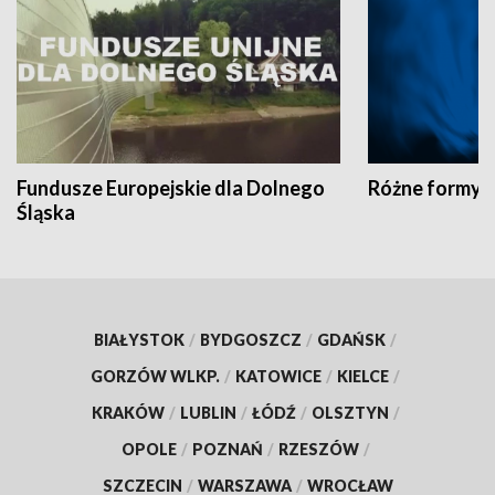
Fundusze Europejskie dla Dolnego
Różne formy t
Śląska
BIAŁYSTOK
/
BYDGOSZCZ
/
GDAŃSK
/
GORZÓW WLKP.
/
KATOWICE
/
KIELCE
/
KRAKÓW
/
LUBLIN
/
ŁÓDŹ
/
OLSZTYN
/
OPOLE
/
POZNAŃ
/
RZESZÓW
/
SZCZECIN
/
WARSZAWA
/
WROCŁAW