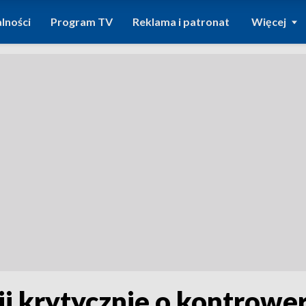
lności
Program TV
Reklama i patronat
Więcej
lii krytycznie o kontrowe