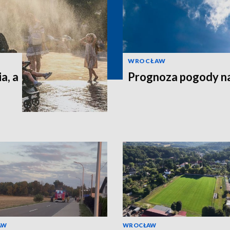
WROCŁAW
a, a
Prognoza pogody n
AW
WROCŁAW