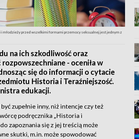
ci i młodzieży przed wszelkimi formami przemocy seksualnej jest jednym z
u na ich szkodliwość oraz
ć rozpowszechniane - oceniła w
dnosząc się do informacji o cytacie
dmiotu Historia i Teraźniejszość.
nistra edukacji.
ć zupełnie inny, niż intencje czy też
twórcę podręcznika „Historia i
do zapoznania się z jej treścią może
ne skutki, m.in. może spowodować