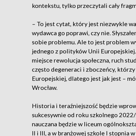
kontekstu, tylko przeczytali cały frag
– To jest cytat, który jest niezwykle 
wydawca go poprawi, czy nie. Słyszałem
sobie problemu. Ale to jest problem wy
jednego z polityków Unii Europejskiej
miejsce rewolucja społeczna, ruch st
często degeneraci i zboczeńcy, którzy 
Europejskiej, dlatego jest jak jest – 
Wrocław.
Historia i teraźniejszość będzie wp
sukcesywnie od roku szkolnego 2022/
nauczana będzie w liceum ogólnokształc
II i III, a w branżowej szkole I stopnia 