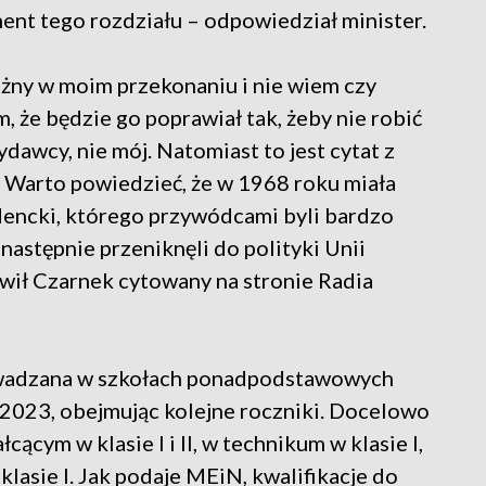
ment tego rozdziału – odpowiedział minister.
ważny w moim przekonaniu i nie wiem czy
, że będzie go poprawiał tak, żeby nie robić
dawcy, nie mój. Natomiast to jest cytat z
. Warto powiedzieć, że w 1968 roku miała
udencki, którego przywódcami byli bardzo
następnie przeniknęli do polityki Unii
mówił Czarnek cytowany na stronie Radia
rowadzana w szkołach ponadpodstawowych
2023, obejmując kolejne roczniki. Docelowo
ącym w klasie I i II, w technikum w klasie I,
w klasie I. Jak podaje MEiN, kwalifikacje do