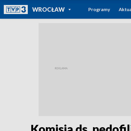
POWRÓT DO
WROCŁAW
Programy
Aktua
TVP REGIONY
Komisja ds. pedofi