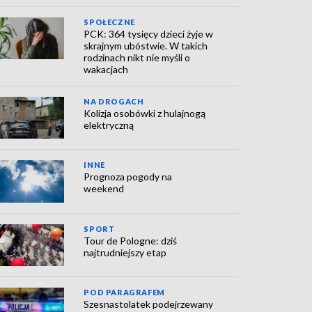
SPOŁECZNE
PCK: 364 tysięcy dzieci żyje w
skrajnym ubóstwie. W takich
rodzinach nikt nie myśli o
wakacjach
NA DROGACH
Kolizja osobówki z hulajnogą
elektryczną
INNE
Prognoza pogody na
weekend
SPORT
Tour de Pologne: dziś
najtrudniejszy etap
POD PARAGRAFEM
Szesnastolatek podejrzewany