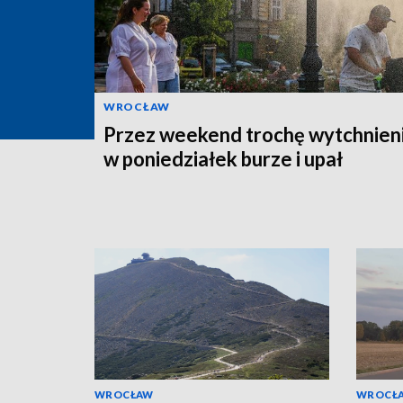
WROCŁAW
Przez weekend trochę wytchnieni
w poniedziałek burze i upał
WROCŁAW
WROCŁ