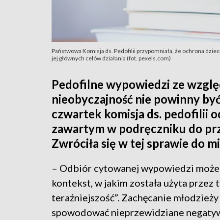
Państwowa Komisja ds. Pedofilii przypomniała, że ochrona dzie
jej głównych celów działania (fot. pexels.com)
Pedofilne wypowiedzi ze względ
nieobyczajność nie powinny by
czwartek komisja ds. pedofilii o
zawartym w podręczniku do prze
Zwróciła się w tej sprawie do mi
– Odbiór cytowanej wypowiedzi może by
kontekst, w jakim została użyta przez 
teraźniejszość”. Zachęcanie młodzieży 
spowodować nieprzewidziane negatyw