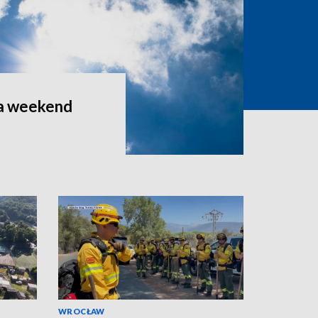
a weekend
WROCŁAW