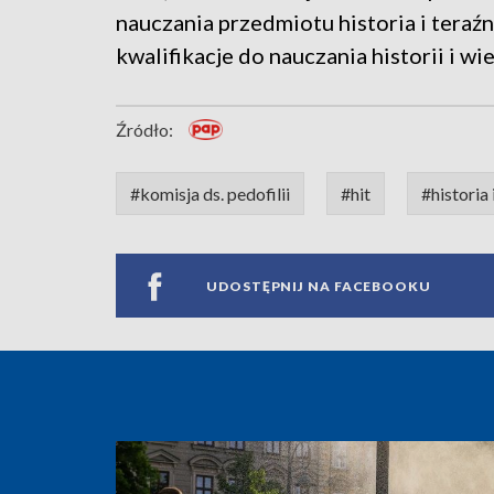
nauczania przedmiotu historia i teraźn
kwalifikacje do nauczania historii i w
Źródło:
#komisja ds. pedofilii
#hit
#historia 
UDOSTĘPNIJ NA FACEBOOKU