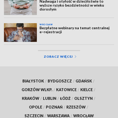
Nadwaga i otyłość w dzieciństwie to
wyższe ryzyko bezdzietności w wieku
dorosłym
WROCŁAW
Bezpłatne webinary na temat centralnej
e–rejestracji
ZOBACZ WIĘCEJ
BIAŁYSTOK
/
BYDGOSZCZ
/
GDAŃSK
/
GORZÓW WLKP.
/
KATOWICE
/
KIELCE
/
KRAKÓW
/
LUBLIN
/
ŁÓDŹ
/
OLSZTYN
/
OPOLE
/
POZNAŃ
/
RZESZÓW
/
SZCZECIN
/
WARSZAWA
/
WROCŁAW