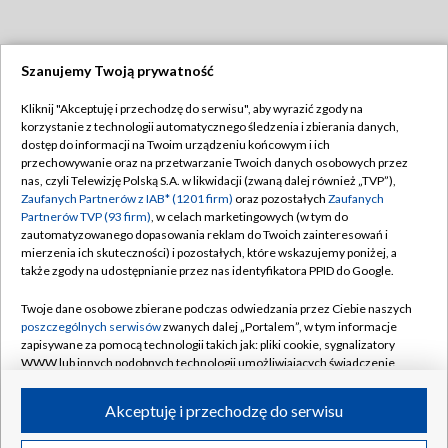
Szanujemy Twoją prywatność
Dołącz do nas:
Kliknij "Akceptuję i przechodzę do serwisu", aby wyrazić zgody na
korzystanie z technologii automatycznego śledzenia i zbierania danych,
TVP
dostęp do informacji na Twoim urządzeniu końcowym i ich
Abonament TVP
przechowywanie oraz na przetwarzanie Twoich danych osobowych przez
Regulamin TVP
nas, czyli Telewizję Polską S.A. w likwidacji (zwaną dalej również „TVP”),
Emisja w TVP
Polityka prywatności
Zaufanych Partnerów z IAB* (1201 firm)
oraz pozostałych
Zaufanych
Partnerów TVP (93 firm)
, w celach marketingowych (w tym do
Centrum informacji TVP
Moje zgody
zautomatyzowanego dopasowania reklam do Twoich zainteresowań i
mierzenia ich skuteczności) i pozostałych, które wskazujemy poniżej, a
Naziemna Telewizja Cyfrowa
Pomoc
także zgody na udostępnianie przez nas identyfikatora PPID do Google.
Sklep TVP
Biuro reklamy
Twoje dane osobowe zbierane podczas odwiedzania przez Ciebie naszych
Rada Programowa
Kontakt
poszczególnych serwisów
zwanych dalej „Portalem”, w tym informacje
zapisywane za pomocą technologii takich jak: pliki cookie, sygnalizatory
System NOS
WWW lub innych podobnych technologii umożliwiających świadczenie
dopasowanych i bezpiecznych usług, personalizację treści oraz reklam,
Informacje o nadawcy
Kanały
udostępnianie funkcji mediów społecznościowych oraz analizowanie
Akceptuję i przechodzę do serwisu
ruchu w Internecie.
Program dla prasy
©2026 Telewizja Polska S.A. w likwidacji