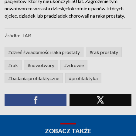
pacjentów, którzy nie ukończyli 50 lat. Zagrożenie tym
nowotworem wzrasta dziesięciokrotnie u panów, których
ojciec, dziadek lub pradziadek chorowali na raka prostaty.
Źródło:
IAR
#dzień świadomości raka prostaty
#rak prostaty
#rak
#nowotwory
#zdrowie
#badania profilaktyczne
#profilaktyka
ZOBACZ TAKŻE