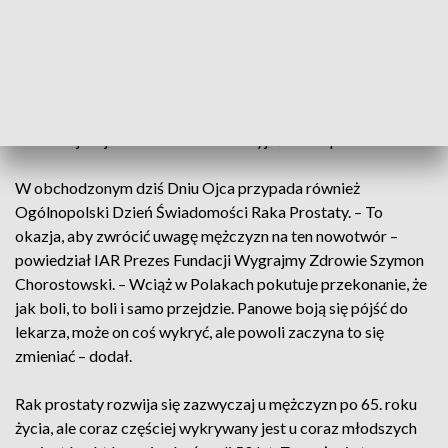
fizykalne i badania obrazowe.
– Jeżeli rak gruczołu krokowego da objawy, które polegają
na silnych dolegliwościach związanych z oddawaniem moczu
lub jeżeli wystąpią przerzuty do węzłów chłonnych i kości –
choroba jest już zaawansowana – wyjaśnia ekspert.
W obchodzonym dziś Dniu Ojca przypada również
Ogólnopolski Dzień Świadomości Raka Prostaty. – To
okazja, aby zwrócić uwagę mężczyzn na ten nowotwór –
powiedział IAR Prezes Fundacji Wygrajmy Zdrowie Szymon
Chorostowski. – Wciąż w Polakach pokutuje przekonanie, że
jak boli, to boli i samo przejdzie. Panowe boją się pójść do
lekarza, może on coś wykryć, ale powoli zaczyna to się
zmieniać – dodał.
Rak prostaty rozwija się zazwyczaj u mężczyzn po 65. roku
życia, ale coraz częściej wykrywany jest u coraz młodszych