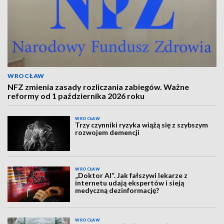
WROCŁAW
NFZ zmienia zasady rozliczania zabiegów. Ważne
reformy od 1 października 2026 roku
WROCŁAW
Trzy czynniki ryzyka wiążą się z szybszym
rozwojem demencji
WROCŁAW
„Doktor AI”. Jak fałszywi lekarze z
internetu udają ekspertów i sieją
medyczną dezinformację?
WROCŁAW