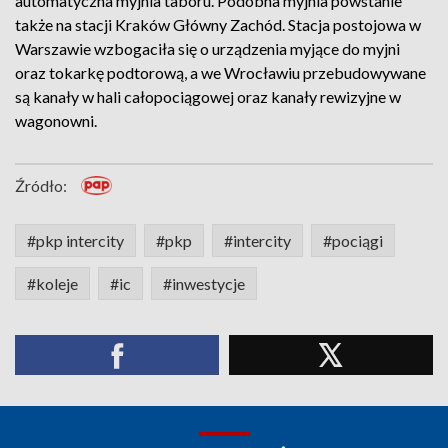
automatyczna myjnia taboru. Podobna myjnia powstanie
także na stacji Kraków Główny Zachód. Stacja postojowa w
Warszawie wzbogaciła się o urządzenia myjące do myjni
oraz tokarkę podtorową, a we Wrocławiu przebudowywane
są kanały w hali całopociągowej oraz kanały rewizyjne w
wagonowni.
Źródło:
#pkp intercity
#pkp
#intercity
#pociągi
#koleje
#ic
#inwestycje