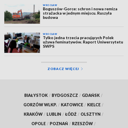
WROCŁAW
Boguszów-Gorce: schron i nowa remiza
strażacka w jednym miejscu. Ruszyła
budowa
WROCŁAW
Tylko jedna trzecia pracujących Polek
używa feminatywów. Raport Uniwersytetu
SWPS
ZOBACZ WIĘCEJ
BIAŁYSTOK
/
BYDGOSZCZ
/
GDAŃSK
/
GORZÓW WLKP.
/
KATOWICE
/
KIELCE
/
KRAKÓW
/
LUBLIN
/
ŁÓDŹ
/
OLSZTYN
/
OPOLE
/
POZNAŃ
/
RZESZÓW
/