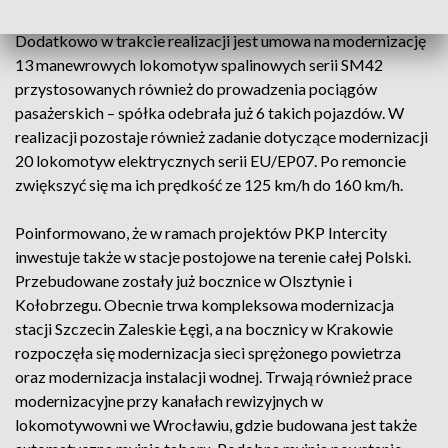
lokomotywy, które rozwijają prędkość do 160 km/h.
Dodatkowo w trakcie realizacji jest umowa na modernizację
13 manewrowych lokomotyw spalinowych serii SM42
przystosowanych również do prowadzenia pociągów
pasażerskich – spółka odebrała już 6 takich pojazdów. W
realizacji pozostaje również zadanie dotyczące modernizacji
20 lokomotyw elektrycznych serii EU/EP07. Po remoncie
zwiększyć się ma ich prędkość ze 125 km/h do 160 km/h.
Poinformowano, że w ramach projektów PKP Intercity
inwestuje także w stacje postojowe na terenie całej Polski.
Przebudowane zostały już bocznice w Olsztynie i
Kołobrzegu. Obecnie trwa kompleksowa modernizacja
stacji Szczecin Zaleskie Łęgi, a na bocznicy w Krakowie
rozpoczęła się modernizacja sieci sprężonego powietrza
oraz modernizacja instalacji wodnej. Trwają również prace
modernizacyjne przy kanałach rewizyjnych w
lokomotywowni we Wrocławiu, gdzie budowana jest także