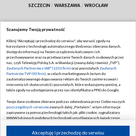
SZCZECIN
/
WARSZAWA
/
WROCŁAW
Szanujemy Twoją prywatność
Dołącz do nas:
Kliknij "Akceptuję i przechodzę do serwisu", aby wyrazić zgody na
korzystanie z technologii automatycznego śledzenia i zbierania danych,
TVP
dostęp do informacji na Twoim urządzeniu końcowym i ich
Abonament TVP
przechowywanie oraz na przetwarzanie Twoich danych osobowych przez
Regulamin TVP
nas, czyli Telewizję Polską S.A. w likwidacji (zwaną dalej również „TVP”),
Emisja w TVP
Polityka prywatności
Zaufanych Partnerów z IAB* (1201 firm)
oraz pozostałych
Zaufanych
Partnerów TVP (93 firm)
, w celach marketingowych (w tym do
Centrum informacji TVP
Moje zgody
zautomatyzowanego dopasowania reklam do Twoich zainteresowań i
mierzenia ich skuteczności) i pozostałych, które wskazujemy poniżej, a
Naziemna Telewizja Cyfrowa
Pomoc
także zgody na udostępnianie przez nas identyfikatora PPID do Google.
Sklep TVP
Biuro reklamy
Twoje dane osobowe zbierane podczas odwiedzania przez Ciebie naszych
Rada Programowa
Kontakt
poszczególnych serwisów
zwanych dalej „Portalem”, w tym informacje
zapisywane za pomocą technologii takich jak: pliki cookie, sygnalizatory
System NOS
WWW lub innych podobnych technologii umożliwiających świadczenie
dopasowanych i bezpiecznych usług, personalizację treści oraz reklam,
Informacje o nadawcy
Kanały
udostępnianie funkcji mediów społecznościowych oraz analizowanie
Akceptuję i przechodzę do serwisu
ruchu w Internecie.
Program dla prasy