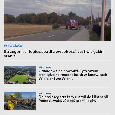
WROCŁAW
Strzegom: chłopiec spadł z wysokości. Jest w ciężkim
stanie
WROCŁAW
Odbudowa po powodzi. Tym razem
pieniądze na remont boisk w Janowicach
Wielkich i we Wleniu
WROCŁAW
Dolnośląscy strażacy ruszyli do Hiszpanii.
Pomogą walczyć z pożarami lasów