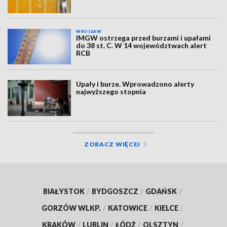
WROCŁAW
IMGW ostrzega przed burzami i upałami
do 38 st. C. W 14 województwach alert
RCB
Upały i burze. Wprowadzono alerty
najwyższego stopnia
ZOBACZ WIĘCEJ
BIAŁYSTOK
/
BYDGOSZCZ
/
GDAŃSK
/
GORZÓW WLKP.
/
KATOWICE
/
KIELCE
/
KRAKÓW
/
LUBLIN
/
ŁÓDŹ
/
OLSZTYN
/