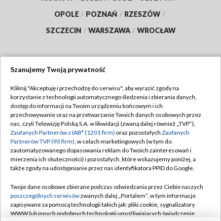
OPOLE
/
POZNAŃ
/
RZESZÓW
/
SZCZECIN
/
WARSZAWA
/
WROCŁAW
Szanujemy Twoją prywatność
Dołącz do nas:
Kliknij "Akceptuję i przechodzę do serwisu", aby wyrazić zgody na
korzystanie z technologii automatycznego śledzenia i zbierania danych,
TVP
dostęp do informacji na Twoim urządzeniu końcowym i ich
Abonament TVP
przechowywanie oraz na przetwarzanie Twoich danych osobowych przez
Regulamin TVP
nas, czyli Telewizję Polską S.A. w likwidacji (zwaną dalej również „TVP”),
Emisja w TVP
Polityka prywatności
Zaufanych Partnerów z IAB* (1201 firm)
oraz pozostałych
Zaufanych
Partnerów TVP (93 firm)
, w celach marketingowych (w tym do
Centrum informacji TVP
Moje zgody
zautomatyzowanego dopasowania reklam do Twoich zainteresowań i
mierzenia ich skuteczności) i pozostałych, które wskazujemy poniżej, a
Naziemna Telewizja Cyfrowa
Pomoc
także zgody na udostępnianie przez nas identyfikatora PPID do Google.
Sklep TVP
Biuro reklamy
Twoje dane osobowe zbierane podczas odwiedzania przez Ciebie naszych
Rada Programowa
Kontakt
poszczególnych serwisów
zwanych dalej „Portalem”, w tym informacje
zapisywane za pomocą technologii takich jak: pliki cookie, sygnalizatory
System NOS
WWW lub innych podobnych technologii umożliwiających świadczenie