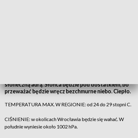
(fot. PAP; TVP3 Wrocław)
Do południa w całym woj. będzie pogodnie,
słonecznie i oczywiście bez opadów. Po południu
nadal będziemy mogli się cieszyć pogodną i
słoneczną aurą. Słońca będzie pod dostatkiem, bo
przeważać będzie wręcz bezchmurne niebo. Ciepło.
TEMPERATURA MAX. W REGIONIE: od 24 do 29 stopni C.
CIŚNIENIE: w okolicach Wrocławia będzie się wahać. W
południe wyniesie około 1002 hPa.