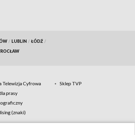
KÓW
/
LUBLIN
/
ŁÓDŹ
/
ROCŁAW
 Telewizja Cyfrowa
Sklep TVP
la prasy
tograficzny
sing (znaki)