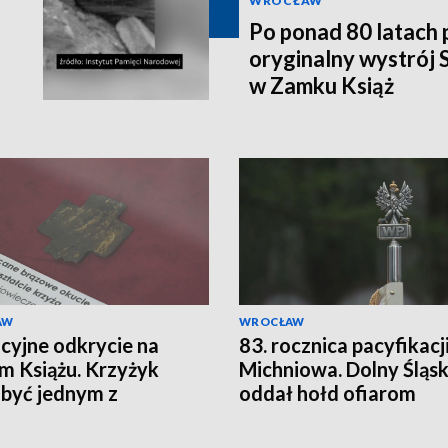
WROCŁAW
Po ponad 80 latach
oryginalny wystrój
w Zamku Książ
AW
WROCŁAW
cyjne odkrycie na
83. rocznica pacyfikacj
m Książu. Krzyżyk
Michniowa. Dolny Śląs
być jednym z
oddał hołd ofiarom
arszych śladów
pacyfikacji polskich ws
ścijaństwa w Polsce