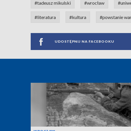
#tadeusz mikulski
#wrocław
#uniw
#literatura
#kultura
#powstanie wa
UDOSTĘPNIJ NA FACEBOOKU