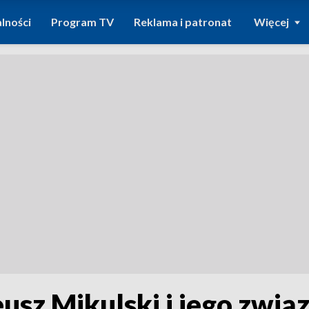
lności
Program TV
Reklama i patronat
Więcej
usz Mikulski i jego zwią