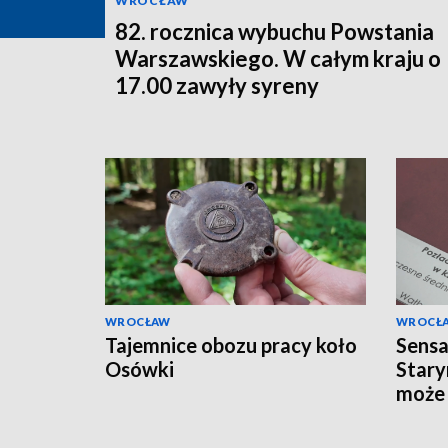
WROCŁAW
82. rocznica wybuchu Powstania
Warszawskiego. W całym kraju o
17.00 zawyły syreny
WROCŁAW
WROCŁ
Tajemnice obozu pracy koło
Sensa
Osówki
Stary
może 
najst
chrze