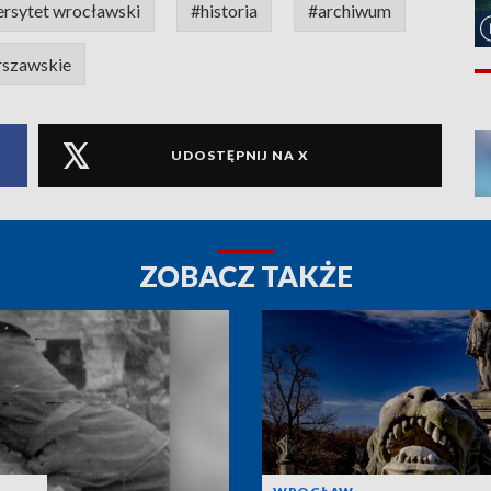
ersytet wrocławski
#historia
#archiwum
rszawskie
UDOSTĘPNIJ NA X
ZOBACZ TAKŻE