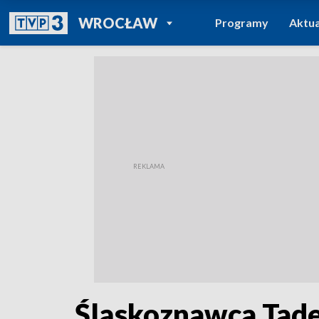
POWRÓT DO
WROCŁAW
Programy
Aktua
TVP REGIONY
Śląskoznawca Tade