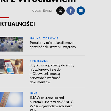
UDOSTĘPNIJ:
KTUALNOŚCI
NAUKA I ZDROWIE
Popularny mikroplastik może
sprzyjać stłuszczeniu wątroby
SPOŁECZNE
Użytkownicy, którzy do środy
nie zalogowali się do
mObywatela muszą
przywrócić ważność
dokumentów
INNE
IMGW ostrzega przed
burzami i upałami do 38 st. C.
W 14 województwach alert
RCB