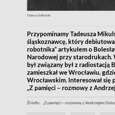
Tadeusz Mikulski
Przypominamy Tadeusza Mikulski
śląskoznawcę, który debiutował
robotnika” artykułem o Bolesł
Narodowej przy starodrukach.
był związany był z radiostacją B
zamieszkał we Wrocławiu, gdzi
Wrocławskim. Interesował się p
„Z pamięci – rozmowy z Andrz
Źródło:
„Z pamięci – rozmowy z Andrzejem Do