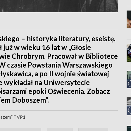
ego – historyka literatury, eseistę,
 już w wieku 16 lat w „Głosie
awie Chrobrym. Pracował w Bibliotece
 W czasie Powstania Warszawskiego
łyskawica, a po II wojnie światowej
e wykładał na Uniwersytecie
isarzami epoki Oświecenia. Zobacz
ejem Doboszem”.
boszem” TVP1