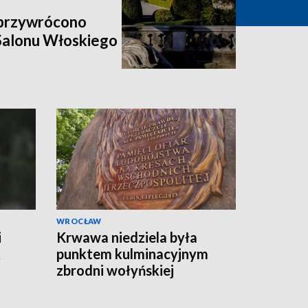
 przywrócono
 Salonu Włoskiego
WROCŁAW
i
Krwawa niedziela była
k
punktem kulminacyjnym
zbrodni wołyńskiej
i