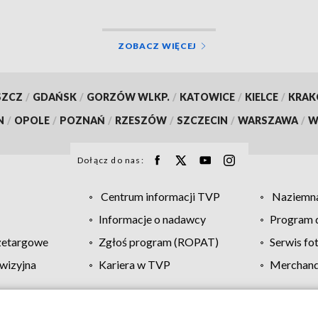
ZOBACZ WIĘCEJ
SZCZ
/
GDAŃSK
/
GORZÓW WLKP.
/
KATOWICE
/
KIELCE
/
KRA
N
/
OPOLE
/
POZNAŃ
/
RZESZÓW
/
SZCZECIN
/
WARSZAWA
/
W
Dołącz do nas:
Centrum informacji TVP
Naziemna
Informacje o nadawcy
Program d
zetargowe
Zgłoś program (ROPAT)
Serwis fo
wizyjna
Kariera w TVP
Merchandi