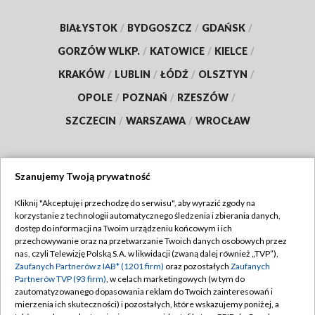
BIAŁYSTOK
/
BYDGOSZCZ
/
GDAŃSK
/
GORZÓW WLKP.
/
KATOWICE
/
KIELCE
/
KRAKÓW
/
LUBLIN
/
ŁÓDŹ
/
OLSZTYN
/
OPOLE
/
POZNAŃ
/
RZESZÓW
/
SZCZECIN
/
WARSZAWA
/
WROCŁAW
Szanujemy Twoją prywatność
Dołącz do nas:
Kliknij "Akceptuję i przechodzę do serwisu", aby wyrazić zgody na
korzystanie z technologii automatycznego śledzenia i zbierania danych,
TVP
dostęp do informacji na Twoim urządzeniu końcowym i ich
Abonament TVP
przechowywanie oraz na przetwarzanie Twoich danych osobowych przez
Regulamin TVP
nas, czyli Telewizję Polską S.A. w likwidacji (zwaną dalej również „TVP”),
Emisja w TVP
Polityka prywatności
Zaufanych Partnerów z IAB* (1201 firm)
oraz pozostałych
Zaufanych
Partnerów TVP (93 firm)
, w celach marketingowych (w tym do
Centrum informacji TVP
Moje zgody
zautomatyzowanego dopasowania reklam do Twoich zainteresowań i
mierzenia ich skuteczności) i pozostałych, które wskazujemy poniżej, a
Naziemna Telewizja Cyfrowa
Pomoc