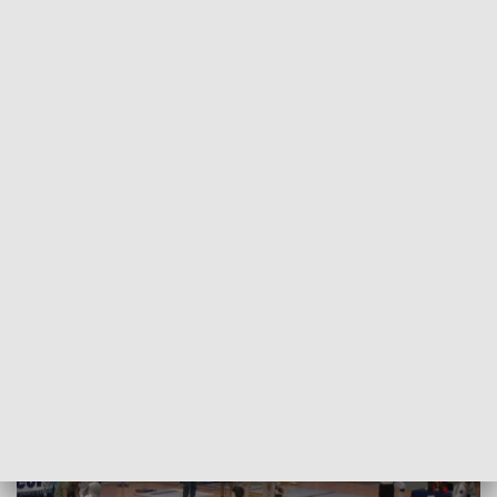
POWRÓT DO
WROCŁAW
TVP REGIONY
Przed florecistami z Wrocławia
mistrzostwa Europy
2022-06-21
Arkadiusz Dziubek; ŁUKOWS