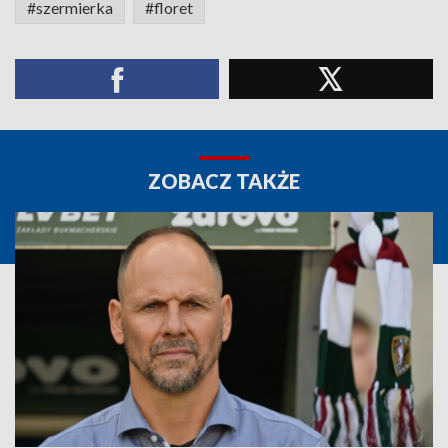
#szermierka
#floret
ZOBACZ TAKŻE