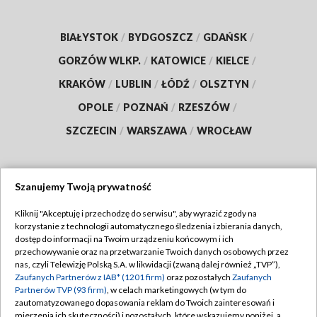
BIAŁYSTOK
/
BYDGOSZCZ
/
GDAŃSK
/
GORZÓW WLKP.
/
KATOWICE
/
KIELCE
/
KRAKÓW
/
LUBLIN
/
ŁÓDŹ
/
OLSZTYN
/
OPOLE
/
POZNAŃ
/
RZESZÓW
/
SZCZECIN
/
WARSZAWA
/
WROCŁAW
Szanujemy Twoją prywatność
Dołącz do nas:
Kliknij "Akceptuję i przechodzę do serwisu", aby wyrazić zgody na
korzystanie z technologii automatycznego śledzenia i zbierania danych,
TVP
dostęp do informacji na Twoim urządzeniu końcowym i ich
Abonament TVP
przechowywanie oraz na przetwarzanie Twoich danych osobowych przez
Regulamin TVP
nas, czyli Telewizję Polską S.A. w likwidacji (zwaną dalej również „TVP”),
Emisja w TVP
Polityka prywatności
Zaufanych Partnerów z IAB* (1201 firm)
oraz pozostałych
Zaufanych
Partnerów TVP (93 firm)
, w celach marketingowych (w tym do
Centrum informacji TVP
Moje zgody
zautomatyzowanego dopasowania reklam do Twoich zainteresowań i
mierzenia ich skuteczności) i pozostałych, które wskazujemy poniżej, a