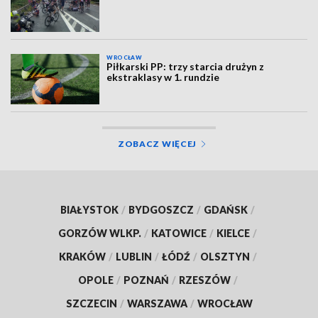
WROCŁAW
Piłkarski PP: trzy starcia drużyn z
ekstraklasy w 1. rundzie
ZOBACZ WIĘCEJ
BIAŁYSTOK
/
BYDGOSZCZ
/
GDAŃSK
/
GORZÓW WLKP.
/
KATOWICE
/
KIELCE
/
KRAKÓW
/
LUBLIN
/
ŁÓDŹ
/
OLSZTYN
/
OPOLE
/
POZNAŃ
/
RZESZÓW
/
SZCZECIN
/
WARSZAWA
/
WROCŁAW