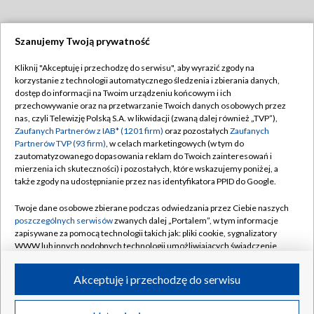
Szanujemy Twoją prywatność
Dołącz do nas:
Kliknij "Akceptuję i przechodzę do serwisu", aby wyrazić zgody na
korzystanie z technologii automatycznego śledzenia i zbierania danych,
TVP
dostęp do informacji na Twoim urządzeniu końcowym i ich
Abonament TVP
przechowywanie oraz na przetwarzanie Twoich danych osobowych przez
Regulamin TVP
nas, czyli Telewizję Polską S.A. w likwidacji (zwaną dalej również „TVP”),
Emisja w TVP
Polityka prywatności
Zaufanych Partnerów z IAB* (1201 firm)
oraz pozostałych
Zaufanych
Partnerów TVP (93 firm)
, w celach marketingowych (w tym do
Centrum informacji TVP
Moje zgody
zautomatyzowanego dopasowania reklam do Twoich zainteresowań i
mierzenia ich skuteczności) i pozostałych, które wskazujemy poniżej, a
Naziemna Telewizja Cyfrowa
Pomoc
także zgody na udostępnianie przez nas identyfikatora PPID do Google.
Sklep TVP
Biuro reklamy
Twoje dane osobowe zbierane podczas odwiedzania przez Ciebie naszych
Rada Programowa
Kontakt
poszczególnych serwisów
zwanych dalej „Portalem”, w tym informacje
zapisywane za pomocą technologii takich jak: pliki cookie, sygnalizatory
System NOS
WWW lub innych podobnych technologii umożliwiających świadczenie
dopasowanych i bezpiecznych usług, personalizację treści oraz reklam,
Informacje o nadawcy
Kanały
udostępnianie funkcji mediów społecznościowych oraz analizowanie
Akceptuję i przechodzę do serwisu
ruchu w Internecie.
Program dla prasy
©2026 Telewizja Polska S.A. w likwidacji
Biuro Reklamy
Twoje dane osobowe zbierane podczas odwiedzania przez Ciebie