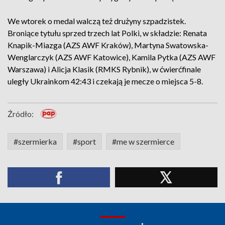
We wtorek o medal walczą też drużyny szpadzistek.
Broniące tytułu sprzed trzech lat Polki, w składzie: Renata
Knapik-Miazga (AZS AWF Kraków), Martyna Swatowska-
Wenglarczyk (AZS AWF Katowice), Kamila Pytka (AZS AWF
Warszawa) i Alicja Klasik (RMKS Rybnik), w ćwierćfinale
uległy Ukrainkom 42:43 i czekają je mecze o miejsca 5-8.
Źródło:
#szermierka
#sport
#me w szermierce