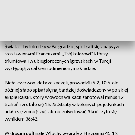
numerem czwartym. W 1/8 finału pokonali Austriaków
45:29, a w ćwierćfinale – Niemców 44:40, choć po pięciu z
dziewięciu rund prowadzili już 25:11.
W półfinale podopieczni trenera Radosława Glonka, którzy
w tym roku po 14 latach wrócili na podium zawodów Pucharu
Świata – byli drudzy w Belgradzie, spotkali się z najwyżej
rozstawionymi Francuzami. „Trójkolorowi”, którzy
triumfowali w ubiegłorocznych igrzyskach, w Turcji
występują w całkiem odmienionym składzie.
Biało-czerwoni dobrze zaczęli, prowadzili 5:2, 10:6, ale
później słabo spisał się najbardziej doświadczony w polskiej
ekipie Rajski, który w dwóch walkach zanotował minus 12
trafień i zrobiło się 15:25. Straty w kolejnych pojedynkach
udało się zmniejszyć, ale nie zniwelować. Skończyło się
wynikiem 36:42.
W drugim półfinale Włochy wygrały z Hiszpanią 45:19.