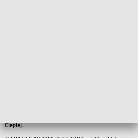
(fot. PAP; TVP3 Wrocław)
Do południa będzie pogodnie, słonecznie i
oczywiście bez opadów. Na pogodnym niebie w
zmiennych ilościach pojawiać się będą jedynie
niegroźne ławice cienkich i prześwitujących chmur
pierzastych Cirrus, pod którymi około południa
zaczną się tworzyć pojedyncze obłoki kłębiaste
Cumulus. Po południu, pomimo nieco większego,
niegroźnego zachmurzenia, słońca nadal nie będzie
nam brakować. Nie musimy się też obawiać opadów.
Cieplej.