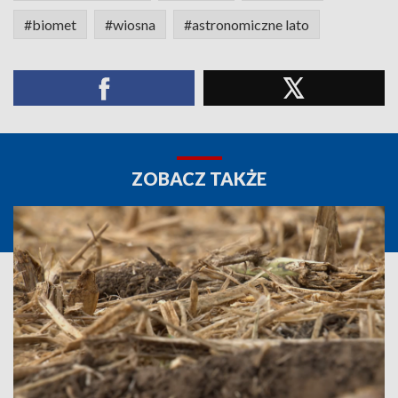
#biomet
#wiosna
#astronomiczne lato
ZOBACZ TAKŻE