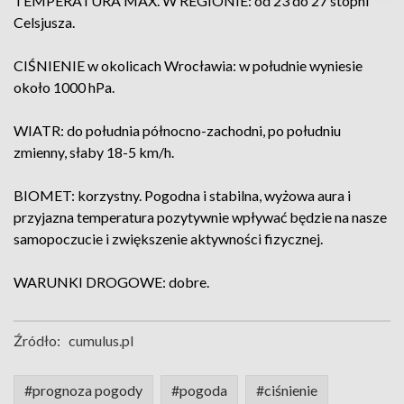
TEMPERATURA MAX. W REGIONIE: od 23 do 27 stopni
Celsjusza.
CIŚNIENIE w okolicach Wrocławia: w południe wyniesie
około 1000 hPa.
WIATR: do południa północno-zachodni, po południu
zmienny, słaby 18-5 km/h.
BIOMET: korzystny. Pogodna i stabilna, wyżowa aura i
przyjazna temperatura pozytywnie wpływać będzie na nasze
samopoczucie i zwiększenie aktywności fizycznej.
WARUNKI DROGOWE: dobre.
Źródło:
cumulus.pl
#prognoza pogody
#pogoda
#ciśnienie