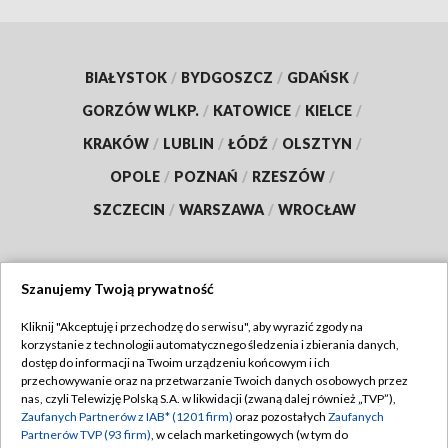
BIAŁYSTOK
/
BYDGOSZCZ
/
GDAŃSK
/
GORZÓW WLKP.
/
KATOWICE
/
KIELCE
/
KRAKÓW
/
LUBLIN
/
ŁÓDŹ
/
OLSZTYN
/
OPOLE
/
POZNAŃ
/
RZESZÓW
/
SZCZECIN
/
WARSZAWA
/
WROCŁAW
Szanujemy Twoją prywatność
Dołącz do nas:
Kliknij "Akceptuję i przechodzę do serwisu", aby wyrazić zgody na
korzystanie z technologii automatycznego śledzenia i zbierania danych,
TVP
dostęp do informacji na Twoim urządzeniu końcowym i ich
Abonament TVP
przechowywanie oraz na przetwarzanie Twoich danych osobowych przez
Regulamin TVP
nas, czyli Telewizję Polską S.A. w likwidacji (zwaną dalej również „TVP”),
Emisja w TVP
Polityka prywatności
Zaufanych Partnerów z IAB* (1201 firm)
oraz pozostałych
Zaufanych
Partnerów TVP (93 firm)
, w celach marketingowych (w tym do
Centrum informacji TVP