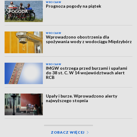
WROCŁAW
Prognoza pogody na piątek
WROCŁAW
Wprowadzono obostrzenia dla
spożywania wody z wodociągu Międzybórz
WROCŁAW
IMGW ostrzega przed burzami i upałami
do 38 st. C. W 14 województwach alert
RCB
Upały i burze. Wprowadzono alerty
najwyższego stopnia
ZOBACZ WIĘCEJ