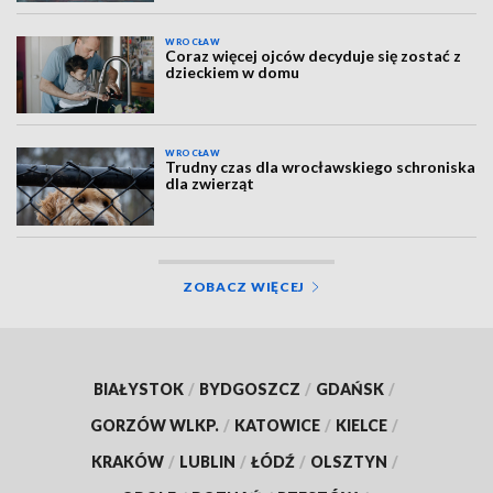
WROCŁAW
Coraz więcej ojców decyduje się zostać z
dzieckiem w domu
WROCŁAW
Trudny czas dla wrocławskiego schroniska
dla zwierząt
ZOBACZ WIĘCEJ
BIAŁYSTOK
/
BYDGOSZCZ
/
GDAŃSK
/
GORZÓW WLKP.
/
KATOWICE
/
KIELCE
/
KRAKÓW
/
LUBLIN
/
ŁÓDŹ
/
OLSZTYN
/