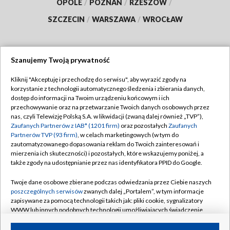
OPOLE
/
POZNAŃ
/
RZESZÓW
/
SZCZECIN
/
WARSZAWA
/
WROCŁAW
Szanujemy Twoją prywatność
Dołącz do nas:
Kliknij "Akceptuję i przechodzę do serwisu", aby wyrazić zgody na
korzystanie z technologii automatycznego śledzenia i zbierania danych,
TVP
dostęp do informacji na Twoim urządzeniu końcowym i ich
Abonament TVP
przechowywanie oraz na przetwarzanie Twoich danych osobowych przez
Regulamin TVP
nas, czyli Telewizję Polską S.A. w likwidacji (zwaną dalej również „TVP”),
Emisja w TVP
Polityka prywatności
Zaufanych Partnerów z IAB* (1201 firm)
oraz pozostałych
Zaufanych
Partnerów TVP (93 firm)
, w celach marketingowych (w tym do
Centrum informacji TVP
Moje zgody
zautomatyzowanego dopasowania reklam do Twoich zainteresowań i
mierzenia ich skuteczności) i pozostałych, które wskazujemy poniżej, a
Naziemna Telewizja Cyfrowa
Pomoc
także zgody na udostępnianie przez nas identyfikatora PPID do Google.
Sklep TVP
Biuro reklamy
Twoje dane osobowe zbierane podczas odwiedzania przez Ciebie naszych
Rada Programowa
Kontakt
poszczególnych serwisów
zwanych dalej „Portalem”, w tym informacje
zapisywane za pomocą technologii takich jak: pliki cookie, sygnalizatory
System NOS
WWW lub innych podobnych technologii umożliwiających świadczenie
dopasowanych i bezpiecznych usług, personalizację treści oraz reklam,
Informacje o nadawcy
Kanały
udostępnianie funkcji mediów społecznościowych oraz analizowanie