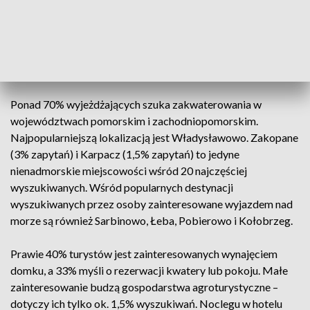
zagranicznymi. Jednak ceny wycieczek zagranicznych
również wzrastają. W tej sytuacji wielu Polaków wybiera
ostrożność, odkłada decyzję o wyjeździe na ostatnią chwilę
lub skraca długość planowanego urlopu – skomentował
Tomasz Zaniewski z Nocowanie.pl.
Ponad 70% wyjeżdżających szuka zakwaterowania w
województwach pomorskim i zachodniopomorskim.
Najpopularniejszą lokalizacją jest Władysławowo. Zakopane
(3% zapytań) i Karpacz (1,5% zapytań) to jedyne
nienadmorskie miejscowości wśród 20 najczęściej
wyszukiwanych. Wśród popularnych destynacji
wyszukiwanych przez osoby zainteresowane wyjazdem nad
morze są również Sarbinowo, Łeba, Pobierowo i Kołobrzeg.
Prawie 40% turystów jest zainteresowanych wynajęciem
domku, a 33% myśli o rezerwacji kwatery lub pokoju. Małe
zainteresowanie budzą gospodarstwa agroturystyczne –
dotyczy ich tylko ok. 1,5% wyszukiwań. Noclegu w hotelu