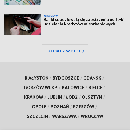
WROCŁAW
Banki spodziewają się zaostrzenia polityki
udzielania kredytów mieszkaniowych
ZOBACZ WIĘCEJ
BIAŁYSTOK
/
BYDGOSZCZ
/
GDAŃSK
/
GORZÓW WLKP.
/
KATOWICE
/
KIELCE
/
KRAKÓW
/
LUBLIN
/
ŁÓDŹ
/
OLSZTYN
/
OPOLE
/
POZNAŃ
/
RZESZÓW
/
SZCZECIN
/
WARSZAWA
/
WROCŁAW