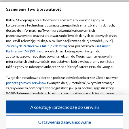
Szanujemy Twoją prywatność
Dołącz do nas:
Kliknij "Akceptuję i przechodzę do serwisu", aby wyrazić zgody na
korzystanie z technologii automatycznego śledzenia i zbierania danych,
TVP
dostęp do informacji na Twoim urządzeniu końcowym i ich
Abonament TVP
przechowywanie oraz na przetwarzanie Twoich danych osobowych przez
Regulamin TVP
nas, czyli Telewizję Polską S.A. w likwidacji (zwaną dalej również „TVP”),
Emisja w TVP
Polityka prywatności
Zaufanych Partnerów z IAB* (1201 firm)
oraz pozostałych
Zaufanych
Partnerów TVP (93 firm)
, w celach marketingowych (w tym do
Centrum informacji TVP
Moje zgody
zautomatyzowanego dopasowania reklam do Twoich zainteresowań i
mierzenia ich skuteczności) i pozostałych, które wskazujemy poniżej, a
Naziemna Telewizja Cyfrowa
Pomoc
także zgody na udostępnianie przez nas identyfikatora PPID do Google.
Sklep TVP
Biuro reklamy
Twoje dane osobowe zbierane podczas odwiedzania przez Ciebie naszych
Rada Programowa
Kontakt
poszczególnych serwisów
zwanych dalej „Portalem”, w tym informacje
zapisywane za pomocą technologii takich jak: pliki cookie, sygnalizatory
System NOS
WWW lub innych podobnych technologii umożliwiających świadczenie
dopasowanych i bezpiecznych usług, personalizację treści oraz reklam,
Informacje o nadawcy
Kanały
udostępnianie funkcji mediów społecznościowych oraz analizowanie
Akceptuję i przechodzę do serwisu
ruchu w Internecie.
Program dla prasy
©2026 Telewizja Polska S.A. w likwidacji
Biuro Reklamy
Twoje dane osobowe zbierane podczas odwiedzania przez Ciebie
Ustawienia zaawansowane
poszczególnych serwisów
na Portalu, takie jak adresy IP, identyfikatory
Ogłoszenie przetargowe