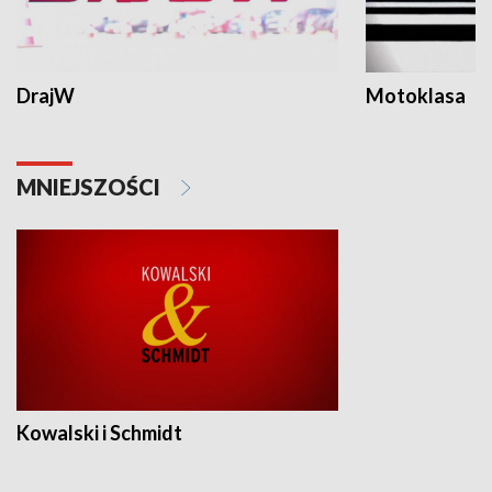
DrajW
Motoklasa
MNIEJSZOŚCI
Kowalski i Schmidt