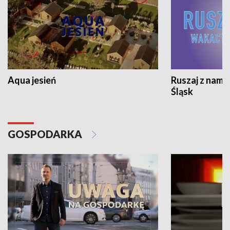
Aqua jesień
Ruszaj z nami
Śląsk
GOSPODARKA