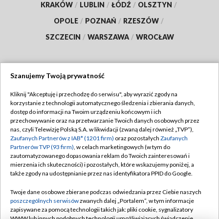
KRAKÓW
/
LUBLIN
/
ŁÓDŹ
/
OLSZTYN
/
OPOLE
/
POZNAŃ
/
RZESZÓW
/
SZCZECIN
/
WARSZAWA
/
WROCŁAW
Szanujemy Twoją prywatność
Dołącz do nas:
Kliknij "Akceptuję i przechodzę do serwisu", aby wyrazić zgody na
korzystanie z technologii automatycznego śledzenia i zbierania danych,
TVP
dostęp do informacji na Twoim urządzeniu końcowym i ich
Abonament TVP
przechowywanie oraz na przetwarzanie Twoich danych osobowych przez
Regulamin TVP
nas, czyli Telewizję Polską S.A. w likwidacji (zwaną dalej również „TVP”),
Emisja w TVP
Polityka prywatności
Zaufanych Partnerów z IAB* (1201 firm)
oraz pozostałych
Zaufanych
Partnerów TVP (93 firm)
, w celach marketingowych (w tym do
Centrum informacji TVP
Moje zgody
zautomatyzowanego dopasowania reklam do Twoich zainteresowań i
mierzenia ich skuteczności) i pozostałych, które wskazujemy poniżej, a
Naziemna Telewizja Cyfrowa
Pomoc
także zgody na udostępnianie przez nas identyfikatora PPID do Google.
Sklep TVP
Biuro reklamy
Twoje dane osobowe zbierane podczas odwiedzania przez Ciebie naszych
Rada Programowa
Kontakt
poszczególnych serwisów
zwanych dalej „Portalem”, w tym informacje
zapisywane za pomocą technologii takich jak: pliki cookie, sygnalizatory
System NOS
WWW lub innych podobnych technologii umożliwiających świadczenie