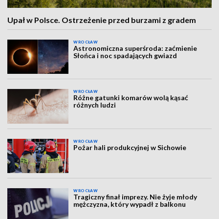
Upał w Polsce. Ostrzeżenie przed burzami z gradem
WROCŁAW
Astronomiczna superśroda: zaćmienie
Słońca i noc spadających gwiazd
WROCŁAW
Różne gatunki komarów wolą kąsać
różnych ludzi
WROCŁAW
Pożar hali produkcyjnej w Sichowie
WROCŁAW
Tragiczny finał imprezy. Nie żyje młody
mężczyzna, który wypadł z balkonu