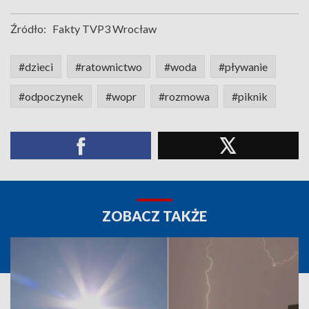
Źródło:
Fakty TVP3 Wrocław
#dzieci
#ratownictwo
#woda
#pływanie
#odpoczynek
#wopr
#rozmowa
#piknik
ZOBACZ TAKŻE