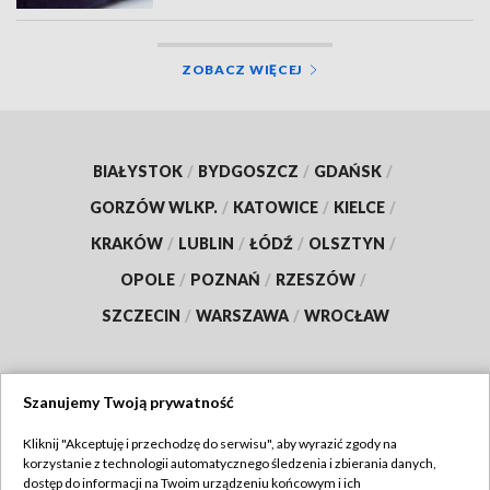
ZOBACZ WIĘCEJ
BIAŁYSTOK
/
BYDGOSZCZ
/
GDAŃSK
/
GORZÓW WLKP.
/
KATOWICE
/
KIELCE
/
KRAKÓW
/
LUBLIN
/
ŁÓDŹ
/
OLSZTYN
/
OPOLE
/
POZNAŃ
/
RZESZÓW
/
SZCZECIN
/
WARSZAWA
/
WROCŁAW
Szanujemy Twoją prywatność
Dołącz do nas:
Kliknij "Akceptuję i przechodzę do serwisu", aby wyrazić zgody na
korzystanie z technologii automatycznego śledzenia i zbierania danych,
TVP
dostęp do informacji na Twoim urządzeniu końcowym i ich