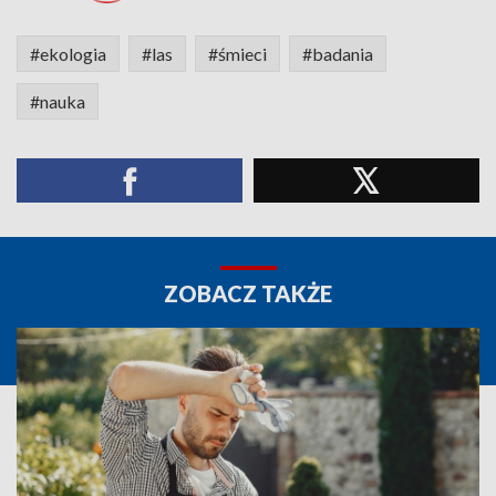
#ekologia
#las
#śmieci
#badania
#nauka
ZOBACZ TAKŻE