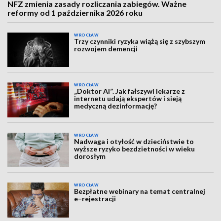
NFZ zmienia zasady rozliczania zabiegów. Ważne
reformy od 1 października 2026 roku
WROCŁAW
Trzy czynniki ryzyka wiążą się z szybszym
rozwojem demencji
WROCŁAW
„Doktor AI”. Jak fałszywi lekarze z
internetu udają ekspertów i sieją
medyczną dezinformację?
WROCŁAW
Nadwaga i otyłość w dzieciństwie to
wyższe ryzyko bezdzietności w wieku
dorosłym
WROCŁAW
Bezpłatne webinary na temat centralnej
e–rejestracji