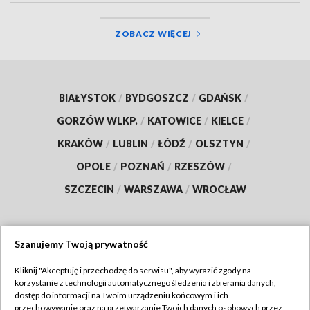
ZOBACZ WIĘCEJ
BIAŁYSTOK
/
BYDGOSZCZ
/
GDAŃSK
/
GORZÓW WLKP.
/
KATOWICE
/
KIELCE
/
KRAKÓW
/
LUBLIN
/
ŁÓDŹ
/
OLSZTYN
/
OPOLE
/
POZNAŃ
/
RZESZÓW
/
SZCZECIN
/
WARSZAWA
/
WROCŁAW
Szanujemy Twoją prywatność
Dołącz do nas:
Kliknij "Akceptuję i przechodzę do serwisu", aby wyrazić zgody na
korzystanie z technologii automatycznego śledzenia i zbierania danych,
TVP
dostęp do informacji na Twoim urządzeniu końcowym i ich
Abonament TVP
przechowywanie oraz na przetwarzanie Twoich danych osobowych przez