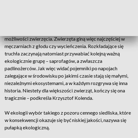
się pułapką – podkreślają autorzy badania.
– Skrzydła oblepione słodkim napojem, gładkie i wilgotne
ścianki butelki czy nagła zmiana warunków pogodowych
mogą spowodować, że wyjście z pojemnika okaże się ponad
możliwości zwierzęcia. Zwierzęta giną więc najczęściej w
męczarniach z głodu czy wycieńczenia. Rozkładające się
truchła zaczynają natomiast przywabiać kolejną ważną
ekologicznie grupę – saprofagów, a zwłaszcza
padlinożerców. Jak więc widać pojemniki po napojach
zalegające w środowisku po jakimś czasie stają się małymi,
niezależnymi ekosystemami, a w każdym rozgrywa się inna
historia. Niestety dla większości zwierząt, kończy się ona
tragicznie – podkreśla Krzysztof Kolenda.
W ekologii wybór takiego z pozoru cennego siedliska, które
w konsekwencji okazuje się być niskiej jakości, nazywa się
pułapką ekologiczną.