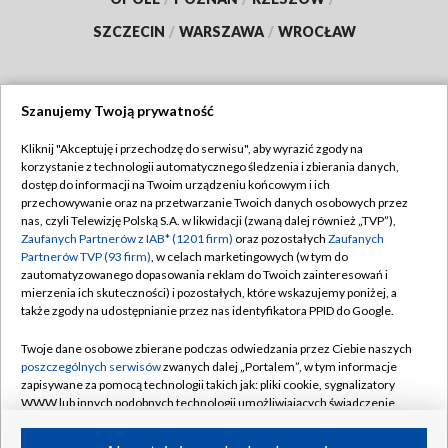
SZCZECIN
/
WARSZAWA
/
WROCŁAW
Szanujemy Twoją prywatność
Dołącz do nas:
Kliknij "Akceptuję i przechodzę do serwisu", aby wyrazić zgody na
korzystanie z technologii automatycznego śledzenia i zbierania danych,
TVP
dostęp do informacji na Twoim urządzeniu końcowym i ich
Abonament TVP
przechowywanie oraz na przetwarzanie Twoich danych osobowych przez
Regulamin TVP
nas, czyli Telewizję Polską S.A. w likwidacji (zwaną dalej również „TVP”),
Emisja w TVP
Polityka prywatności
Zaufanych Partnerów z IAB* (1201 firm)
oraz pozostałych
Zaufanych
Partnerów TVP (93 firm)
, w celach marketingowych (w tym do
Centrum informacji TVP
Moje zgody
zautomatyzowanego dopasowania reklam do Twoich zainteresowań i
mierzenia ich skuteczności) i pozostałych, które wskazujemy poniżej, a
Naziemna Telewizja Cyfrowa
Pomoc
także zgody na udostępnianie przez nas identyfikatora PPID do Google.
Sklep TVP
Biuro reklamy
Twoje dane osobowe zbierane podczas odwiedzania przez Ciebie naszych
Rada Programowa
Kontakt
poszczególnych serwisów
zwanych dalej „Portalem”, w tym informacje
zapisywane za pomocą technologii takich jak: pliki cookie, sygnalizatory
System NOS
WWW lub innych podobnych technologii umożliwiających świadczenie
dopasowanych i bezpiecznych usług, personalizację treści oraz reklam,
Informacje o nadawcy
Kanały
udostępnianie funkcji mediów społecznościowych oraz analizowanie