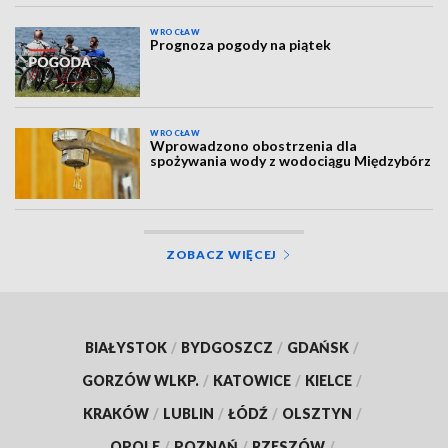
WROCŁAW
Prognoza pogody na piątek
WROCŁAW
Wprowadzono obostrzenia dla
spożywania wody z wodociągu Międzybórz
ZOBACZ WIĘCEJ
BIAŁYSTOK
/
BYDGOSZCZ
/
GDAŃSK
/
GORZÓW WLKP.
/
KATOWICE
/
KIELCE
/
KRAKÓW
/
LUBLIN
/
ŁÓDŹ
/
OLSZTYN
/
OPOLE
/
POZNAŃ
/
RZESZÓW
/