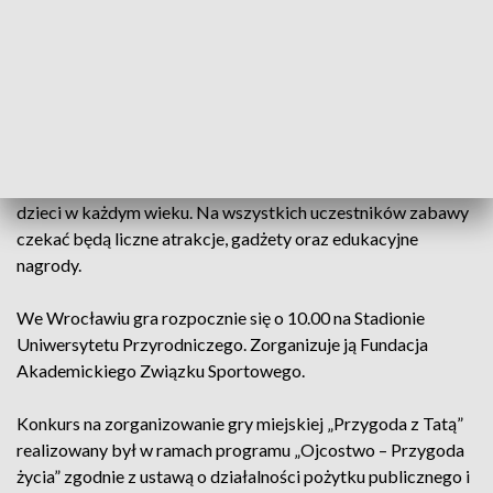
programem „Ojcostwo – Przygoda życia”.
Gra miejska odbędzie się we Wrocławiu, Bydgoszczy,
Lublinie, Gorzowie Wielkopolskim, Łodzi, Krakowie,
Warszawie, Opolu, Rzeszowie, Białymstoku, Gdańsku,
Katowicach, Kielcach, Olsztynie, Poznaniu oraz Szczecinie.
W grze wezmą udział drużyny składające się z ojców oraz
dzieci w każdym wieku. Na wszystkich uczestników zabawy
czekać będą liczne atrakcje, gadżety oraz edukacyjne
nagrody.
We Wrocławiu gra rozpocznie się o 10.00 na Stadionie
Uniwersytetu Przyrodniczego. Zorganizuje ją Fundacja
Akademickiego Związku Sportowego.
Konkurs na zorganizowanie gry miejskiej „Przygoda z Tatą”
realizowany był w ramach programu „Ojcostwo – Przygoda
życia” zgodnie z ustawą o działalności pożytku publicznego i