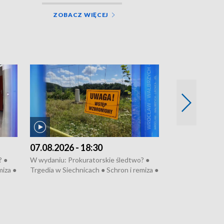
ZOBACZ WIĘCEJ
07.08.2026 - 18:30
06.08.2026 - 
? ●
W wydaniu: Prokuratorskie śledtwo? ●
W wydaniu: Refe
miza ●
Trgedia w Siechnicach ● Schron i remiza ●
Mało nas ● Ster
● 81.
Mateusz Morawiecki we Wrocławiu ● 81.
Fatalny remont 
u
edycja Międzynarodowego Festiwalu
● Nowa Ruska ● P
anom
Chopinowskiego ● Na pomoc Hiszpanom
Koniec upałów ●
● Odbudowa po powodzi ● Filmowy
Pologne
Lubomierz