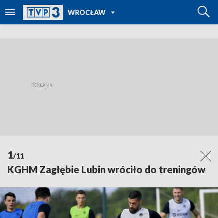
POWRÓT DO
WROCŁAW
TVP REGIONY
1
/11
KGHM Zagłębie Lubin wróciło do treningów