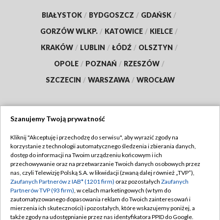
BIAŁYSTOK
/
BYDGOSZCZ
/
GDAŃSK
/
GORZÓW WLKP.
/
KATOWICE
/
KIELCE
/
KRAKÓW
/
LUBLIN
/
ŁÓDŹ
/
OLSZTYN
/
OPOLE
/
POZNAŃ
/
RZESZÓW
/
SZCZECIN
/
WARSZAWA
/
WROCŁAW
Szanujemy Twoją prywatność
Dołącz do nas:
Kliknij "Akceptuję i przechodzę do serwisu", aby wyrazić zgody na
korzystanie z technologii automatycznego śledzenia i zbierania danych,
TVP
dostęp do informacji na Twoim urządzeniu końcowym i ich
Abonament TVP
przechowywanie oraz na przetwarzanie Twoich danych osobowych przez
Regulamin TVP
nas, czyli Telewizję Polską S.A. w likwidacji (zwaną dalej również „TVP”),
Emisja w TVP
Polityka prywatności
Zaufanych Partnerów z IAB* (1201 firm)
oraz pozostałych
Zaufanych
Partnerów TVP (93 firm)
, w celach marketingowych (w tym do
Centrum informacji TVP
Moje zgody
zautomatyzowanego dopasowania reklam do Twoich zainteresowań i
mierzenia ich skuteczności) i pozostałych, które wskazujemy poniżej, a
Naziemna Telewizja Cyfrowa
Pomoc
także zgody na udostępnianie przez nas identyfikatora PPID do Google.