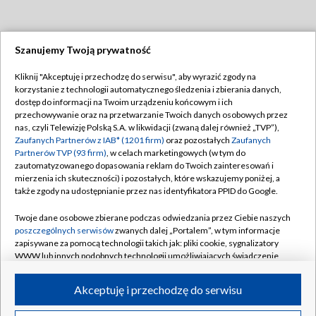
Szanujemy Twoją prywatność
Dołącz do nas:
Kliknij "Akceptuję i przechodzę do serwisu", aby wyrazić zgody na
korzystanie z technologii automatycznego śledzenia i zbierania danych,
TVP
dostęp do informacji na Twoim urządzeniu końcowym i ich
Abonament TVP
przechowywanie oraz na przetwarzanie Twoich danych osobowych przez
Regulamin TVP
nas, czyli Telewizję Polską S.A. w likwidacji (zwaną dalej również „TVP”),
Emisja w TVP
Polityka prywatności
Zaufanych Partnerów z IAB* (1201 firm)
oraz pozostałych
Zaufanych
Partnerów TVP (93 firm)
, w celach marketingowych (w tym do
Centrum informacji TVP
Moje zgody
zautomatyzowanego dopasowania reklam do Twoich zainteresowań i
mierzenia ich skuteczności) i pozostałych, które wskazujemy poniżej, a
Naziemna Telewizja Cyfrowa
Pomoc
także zgody na udostępnianie przez nas identyfikatora PPID do Google.
Sklep TVP
Biuro reklamy
Twoje dane osobowe zbierane podczas odwiedzania przez Ciebie naszych
Rada Programowa
Kontakt
poszczególnych serwisów
zwanych dalej „Portalem”, w tym informacje
zapisywane za pomocą technologii takich jak: pliki cookie, sygnalizatory
System NOS
WWW lub innych podobnych technologii umożliwiających świadczenie
dopasowanych i bezpiecznych usług, personalizację treści oraz reklam,
Informacje o nadawcy
Kanały
udostępnianie funkcji mediów społecznościowych oraz analizowanie
Akceptuję i przechodzę do serwisu
ruchu w Internecie.
Program dla prasy
©2026 Telewizja Polska S.A. w likwidacji