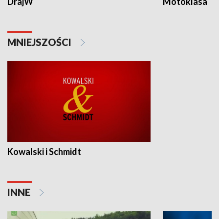
DrajW
Motoklasa
MNIEJSZOŚCI
Kowalski i Schmidt
INNE