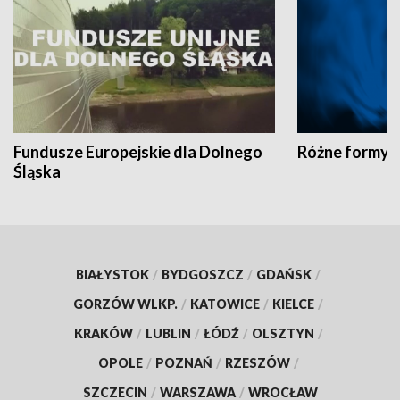
Fundusze Europejskie dla Dolnego
Różne formy t
Śląska
BIAŁYSTOK
/
BYDGOSZCZ
/
GDAŃSK
/
GORZÓW WLKP.
/
KATOWICE
/
KIELCE
/
KRAKÓW
/
LUBLIN
/
ŁÓDŹ
/
OLSZTYN
/
OPOLE
/
POZNAŃ
/
RZESZÓW
/
SZCZECIN
/
WARSZAWA
/
WROCŁAW