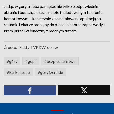
Jadąc w góry trzeba pamiętać nie tylko o odpowiednim
ubraniu i butach, ale też o mapie i naładowanym telefonie
komórkowym – koniecznie z zainstalowaną aplikacją na
ratunek. Lekarze radzą by do plecaka zabrać zapas wody i
krem przeciwsłoneczny z mocnym filtrem.
Źródło:
Fakty TVP3 Wrocław
#góry
#gopr
#bezpieczeństwo
#karkonosze
#góry izerskie