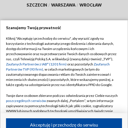
SZCZECIN
/
WARSZAWA
/
WROCŁAW
Szanujemy Twoją prywatność
Dołącz do nas:
Kliknij "Akceptuję i przechodzę do serwisu", aby wyrazić zgody na
korzystanie z technologii automatycznego śledzenia i zbierania danych,
TVP
dostęp do informacji na Twoim urządzeniu końcowym i ich
Abonament TVP
przechowywanie oraz na przetwarzanie Twoich danych osobowych przez
Regulamin TVP
nas, czyli Telewizję Polską S.A. w likwidacji (zwaną dalej również „TVP”),
Emisja w TVP
Polityka prywatności
Zaufanych Partnerów z IAB* (1201 firm)
oraz pozostałych
Zaufanych
Partnerów TVP (93 firm)
, w celach marketingowych (w tym do
Centrum informacji TVP
Moje zgody
zautomatyzowanego dopasowania reklam do Twoich zainteresowań i
mierzenia ich skuteczności) i pozostałych, które wskazujemy poniżej, a
Naziemna Telewizja Cyfrowa
Pomoc
także zgody na udostępnianie przez nas identyfikatora PPID do Google.
Sklep TVP
Biuro reklamy
Twoje dane osobowe zbierane podczas odwiedzania przez Ciebie naszych
Rada Programowa
Kontakt
poszczególnych serwisów
zwanych dalej „Portalem”, w tym informacje
zapisywane za pomocą technologii takich jak: pliki cookie, sygnalizatory
System NOS
WWW lub innych podobnych technologii umożliwiających świadczenie
dopasowanych i bezpiecznych usług, personalizację treści oraz reklam,
Informacje o nadawcy
Kanały
udostępnianie funkcji mediów społecznościowych oraz analizowanie
Akceptuję i przechodzę do serwisu
ruchu w Internecie.
Program dla prasy