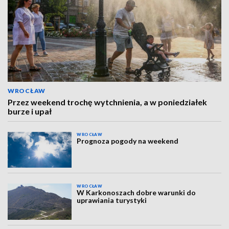
WROCŁAW
Przez weekend trochę wytchnienia, a w poniedziałek
burze i upał
WROCŁAW
Prognoza pogody na weekend
WROCŁAW
W Karkonoszach dobre warunki do
uprawiania turystyki