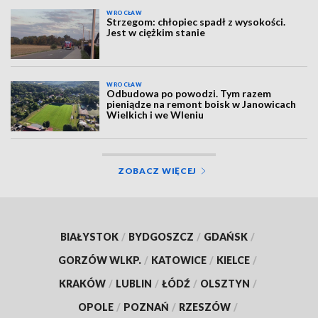
WROCŁAW
Strzegom: chłopiec spadł z wysokości.
Jest w ciężkim stanie
WROCŁAW
Odbudowa po powodzi. Tym razem
pieniądze na remont boisk w Janowicach
Wielkich i we Wleniu
ZOBACZ WIĘCEJ
BIAŁYSTOK
/
BYDGOSZCZ
/
GDAŃSK
/
GORZÓW WLKP.
/
KATOWICE
/
KIELCE
/
KRAKÓW
/
LUBLIN
/
ŁÓDŹ
/
OLSZTYN
/
OPOLE
/
POZNAŃ
/
RZESZÓW
/