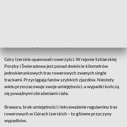
wielu turystów.
Największym problemem goprowców jest beztroska
turystów. Wielu na górę wyjeżdża kolejami linowymi, bez
przygotowania do wędrówki po górach. Nie posiadają
odpowiedniego ubioru oraz obuwia. Niektórzy tłumaczą, że
tylko na chwilę wjechali na Szrenicę.
Góry Izerskie opanowali rowerzyści. W rejonie Szklarskiej
Poręby i Świeradowa jest ponad dwieście kilometrów
jednokierunkowych tras rowerowych zwanych single
trackami. Przyciągają fanów szybkich zjazdów. Niestety
wielu przeszacowuje swoje umiejętności, a wypadki kończą
się poważnymi obrażeniami ciała.
Brawura, brak umiejętności i lekceważenie regulaminu tras
rowerowych w Górach Izerskich – to główne przyczyny
wypadków.