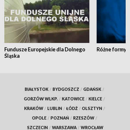
Fundusze Europejskie dla Dolnego
Różne formy t
Śląska
BIAŁYSTOK
/
BYDGOSZCZ
/
GDAŃSK
/
GORZÓW WLKP.
/
KATOWICE
/
KIELCE
/
KRAKÓW
/
LUBLIN
/
ŁÓDŹ
/
OLSZTYN
/
OPOLE
/
POZNAŃ
/
RZESZÓW
/
SZCZECIN
/
WARSZAWA
/
WROCŁAW