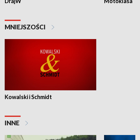
DrajW
Motoklasa
MNIEJSZOŚCI
Kowalski i Schmidt
INNE