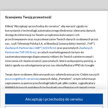
Szanujemy Twoją prywatność
Dołącz do nas:
Kliknij "Akceptuję i przechodzę do serwisu", aby wyrazić zgody na
korzystanie z technologii automatycznego śledzenia i zbierania danych,
TVP
dostęp do informacji na Twoim urządzeniu końcowym i ich
Abonament TVP
przechowywanie oraz na przetwarzanie Twoich danych osobowych przez
Regulamin TVP
nas, czyli Telewizję Polską S.A. w likwidacji (zwaną dalej również „TVP”),
Emisja w TVP
Polityka prywatności
Zaufanych Partnerów z IAB* (1201 firm)
oraz pozostałych
Zaufanych
Partnerów TVP (93 firm)
, w celach marketingowych (w tym do
Centrum informacji TVP
Moje zgody
zautomatyzowanego dopasowania reklam do Twoich zainteresowań i
mierzenia ich skuteczności) i pozostałych, które wskazujemy poniżej, a
Naziemna Telewizja Cyfrowa
Pomoc
także zgody na udostępnianie przez nas identyfikatora PPID do Google.
Sklep TVP
Biuro reklamy
Twoje dane osobowe zbierane podczas odwiedzania przez Ciebie naszych
Rada Programowa
Kontakt
poszczególnych serwisów
zwanych dalej „Portalem”, w tym informacje
zapisywane za pomocą technologii takich jak: pliki cookie, sygnalizatory
System NOS
WWW lub innych podobnych technologii umożliwiających świadczenie
dopasowanych i bezpiecznych usług, personalizację treści oraz reklam,
Informacje o nadawcy
Kanały
udostępnianie funkcji mediów społecznościowych oraz analizowanie
Akceptuję i przechodzę do serwisu
ruchu w Internecie.
Program dla prasy
©2026 Telewizja Polska S.A. w likwidacji