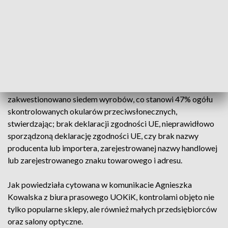
UOKiK poinformował, że we wprowadzanych do obrotu
okularach przeciwsłonecznych stwierdzono przede
wszystkim: nieprawidłowości o charakterze formalnym oraz
niezgodności w zakresie instrukcji i informacji, jakie powinny
być dołączone do wyrobu.
Dodano, że z uwagi na niezgodności formalne
zakwestionowano siedem wyrobów, co stanowi 47% ogółu
skontrolowanych okularów przeciwsłonecznych,
stwierdzając; brak deklaracji zgodności UE, nieprawidłowo
sporządzoną deklarację zgodności UE, czy brak nazwy
producenta lub importera, zarejestrowanej nazwy handlowej
lub zarejestrowanego znaku towarowego i adresu.
Jak powiedziała cytowana w komunikacie Agnieszka
Kowalska z biura prasowego UOKiK, kontrolami objęto nie
tylko popularne sklepy, ale również małych przedsiębiorców
oraz salony optyczne.