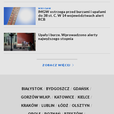
WROCŁAW
IMGW ostrzega przed burzami i upałami
do 38 st. C. W 14 województwach alert
RCB
Upały i burze. Wprowadzono alerty
najwyższego stopnia
ZOBACZ WIĘCEJ
BIAŁYSTOK
/
BYDGOSZCZ
/
GDAŃSK
/
GORZÓW WLKP.
/
KATOWICE
/
KIELCE
/
KRAKÓW
/
LUBLIN
/
ŁÓDŹ
/
OLSZTYN
/
OPOLE
/
POZNAŃ
/
RZESZÓW
/