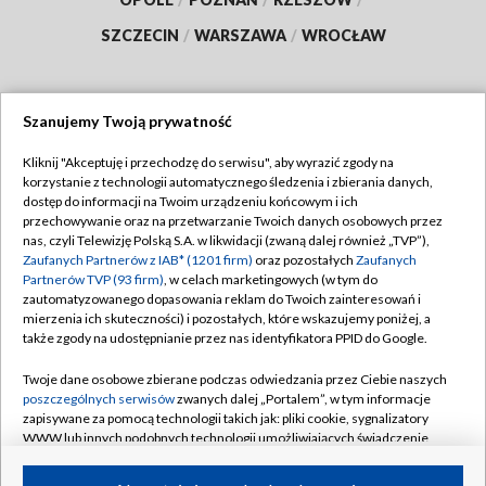
SZCZECIN
/
WARSZAWA
/
WROCŁAW
Szanujemy Twoją prywatność
Dołącz do nas:
Kliknij "Akceptuję i przechodzę do serwisu", aby wyrazić zgody na
korzystanie z technologii automatycznego śledzenia i zbierania danych,
TVP
dostęp do informacji na Twoim urządzeniu końcowym i ich
Abonament TVP
przechowywanie oraz na przetwarzanie Twoich danych osobowych przez
Regulamin TVP
nas, czyli Telewizję Polską S.A. w likwidacji (zwaną dalej również „TVP”),
Emisja w TVP
Polityka prywatności
Zaufanych Partnerów z IAB* (1201 firm)
oraz pozostałych
Zaufanych
Partnerów TVP (93 firm)
, w celach marketingowych (w tym do
Centrum informacji TVP
Moje zgody
zautomatyzowanego dopasowania reklam do Twoich zainteresowań i
mierzenia ich skuteczności) i pozostałych, które wskazujemy poniżej, a
Naziemna Telewizja Cyfrowa
Pomoc
także zgody na udostępnianie przez nas identyfikatora PPID do Google.
Sklep TVP
Biuro reklamy
Twoje dane osobowe zbierane podczas odwiedzania przez Ciebie naszych
Rada Programowa
Kontakt
poszczególnych serwisów
zwanych dalej „Portalem”, w tym informacje
zapisywane za pomocą technologii takich jak: pliki cookie, sygnalizatory
System NOS
WWW lub innych podobnych technologii umożliwiających świadczenie
dopasowanych i bezpiecznych usług, personalizację treści oraz reklam,
Informacje o nadawcy
Kanały
udostępnianie funkcji mediów społecznościowych oraz analizowanie