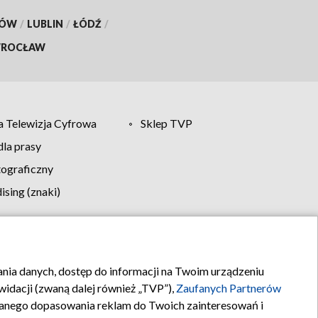
KÓW
/
LUBLIN
/
ŁÓDŹ
/
ROCŁAW
 Telewizja Cyfrowa
Sklep TVP
la prasy
tograficzny
sing (znaki)
klamy
Kontakt
rania danych, dostęp do informacji na Twoim urządzeniu
idacji (zwaną dalej również „TVP”),
Zaufanych Partnerów
anego dopasowania reklam do Twoich zainteresowań i