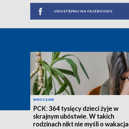
UDOSTĘPNIJ NA FACEBOOKU
WROCŁAW
PCK: 364 tysięcy dzieci żyje w
skrajnym ubóstwie. W takich
rodzinach nikt nie myśli o wakacj