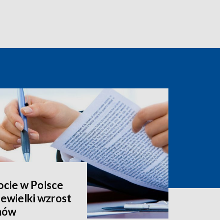
ocie w Polsce
niewielki wzrost
mów