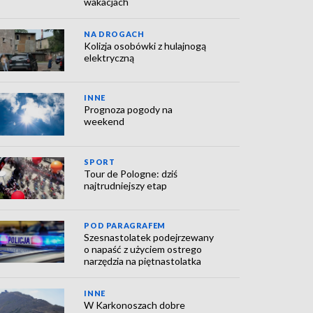
wakacjach
NA DROGACH
Kolizja osobówki z hulajnogą
elektryczną
INNE
Prognoza pogody na
weekend
SPORT
Tour de Pologne: dziś
najtrudniejszy etap
POD PARAGRAFEM
Szesnastolatek podejrzewany
o napaść z użyciem ostrego
narzędzia na piętnastolatka
INNE
W Karkonoszach dobre