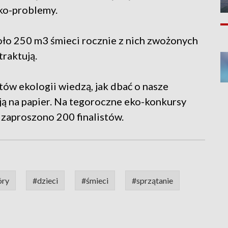
eko-problemy.
oło 250 m3 śmieci rocznie z nich zwożonych
traktują.
ów ekologii wiedzą, jak dbać o nasze
ją na papier. Na tegoroczne eko-konkursy
l zaproszono 200 finalistów.
óry
#dzieci
#śmieci
#sprzątanie