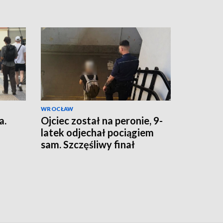
WROCŁAW
a.
Ojciec został na peronie, 9-
latek odjechał pociągiem
sam. Szczęśliwy finał
dramatycznych chwil w
Oławie