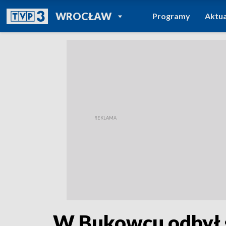
POWRÓT DO
WROCŁAW
Programy
Aktua
TVP REGIONY
W Bukowcu odbył si