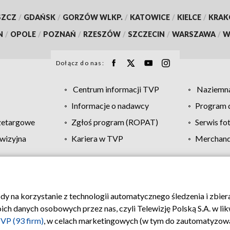
SZCZ
/
GDAŃSK
/
GORZÓW WLKP.
/
KATOWICE
/
KIELCE
/
KRA
N
/
OPOLE
/
POZNAŃ
/
RZESZÓW
/
SZCZECIN
/
WARSZAWA
/
W
Dołącz do nas:
Centrum informacji TVP
Naziemna
Informacje o nadawcy
Program d
zetargowe
Zgłoś program (ROPAT)
Serwis fo
wizyjna
Kariera w TVP
Merchandi
Polityka prywatności
Moje zgody
Pomoc
Biuro re
ody na korzystanie z technologii automatycznego śledzenia i zbie
 danych osobowych przez nas, czyli Telewizję Polską S.A. w likw
VP (93 firm)
, w celach marketingowych (w tym do zautomatyzow