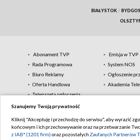
BIAŁYSTOK
/
BYDGO
OLSZTY
Abonament TVP
Emisja w TVP
Rada Programowa
System NOS
Biuro Reklamy
Ogłoszenie pr
Oferta Handlowa
Akademia Tele
Telegazeta ogłoszenia
Szanujemy Twoją prywatność
Regulamin TVP
Kliknij "Akceptuję i przechodzę do serwisu", aby wyrazić zg
końcowym i ich przechowywanie oraz na przetwarzanie Twoich
z IAB* (1201 firm)
oraz pozostałych
Zaufanych Partnerów T