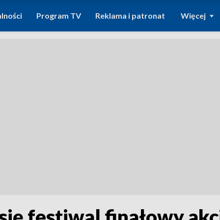
lności
Program TV
Reklama i patronat
Więcej
ę festiwal finałowy akcj