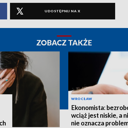
UDOSTĘPNIJ NA X
ZOBACZ TAKŻE
WROCŁAW
Ekonomista: bezrob
wciąż jest niskie, a 
ach
nie oznacza proble