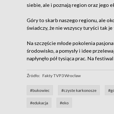
siebie, ale i poznają region oraz jego 
Góry to skarb naszego regionu, ale ok
świadczy, że nie wszyscy turyści tak je 
Na szczęście młode pokolenia pasjonat
środowisko, a pomysły i idee przelewa
napłynęło pół tysiąca prac. Na festiwa
Źródło:
Fakty TVP3 Wrocław
#bukowiec
#czyste karkonosze
#g
#edukacja
#eko