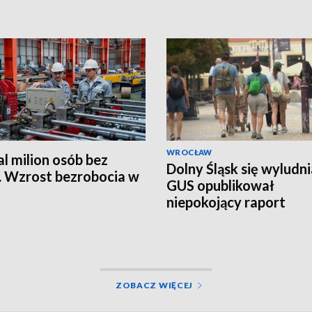
WROCŁAW
l milion osób bez
Dolny Śląsk się wyludni
. Wzrost bezrobocia w
GUS opublikował
niepokojący raport
demograficzny
ZOBACZ WIĘCEJ