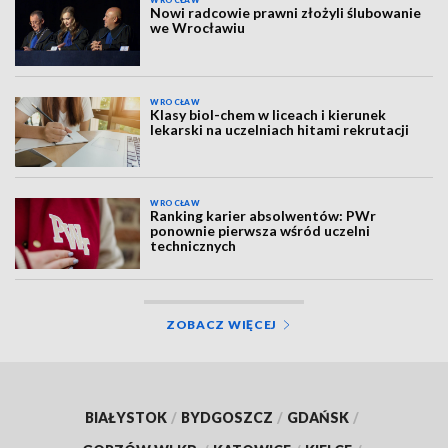
WROCŁAW
Nowi radcowie prawni złożyli ślubowanie
we Wrocławiu
WROCŁAW
Klasy biol-chem w liceach i kierunek
lekarski na uczelniach hitami rekrutacji
WROCŁAW
Ranking karier absolwentów: PWr
ponownie pierwsza wśród uczelni
technicznych
ZOBACZ WIĘCEJ
BIAŁYSTOK
/
BYDGOSZCZ
/
GDAŃSK
/