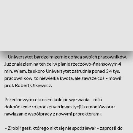
Jabłoński, przewodniczący Komisji Zakładowej NSZZ
„Solidarność” Uniwersytetu Wrocławskiego.
I to właśnie podwyżki dla pracowników są priorytetem
nowego rektora. Już udało się znaleźć pierwsze pieniądze dla
prawie czterech tysięcy pracowników.
– Uniwersytet bardzo mizernie opłaca swoich pracowników.
Już znalazłem na ten cel w planie rzeczowo-finansowym 4
mln. Wiem, że skoro Uniwersytet zatrudnia ponad 3,4 tys.
pracowników, to niewielka kwota, ale zawsze coś – mówił
prof. Robert Olkiewicz.
Przed nowym rektorem kolejne wyzwania – m.in
dokończenie rozpoczętych inwestycji i remontów oraz
nawiązanie współpracy z nowymi prorektorami.
– Zrobił gest, którego nikt się nie spodziewał – zaprosił do