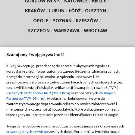
GORZÓW WLKP.
/
KATOWICE
/
KIELCE
/
KRAKÓW
/
LUBLIN
/
ŁÓDŹ
/
OLSZTYN
/
OPOLE
/
POZNAŃ
/
RZESZÓW
/
SZCZECIN
/
WARSZAWA
/
WROCŁAW
Szanujemy Twoją prywatność
Dołącz do nas:
Kliknij "Akceptuję i przechodzę do serwisu", aby wyrazić zgody na
korzystanie z technologii automatycznego śledzenia i zbierania danych,
TVP
dostęp do informacji na Twoim urządzeniu końcowym i ich
Abonament TVP
przechowywanie oraz na przetwarzanie Twoich danych osobowych przez
Regulamin TVP
nas, czyli Telewizję Polską S.A. w likwidacji (zwaną dalej również „TVP”),
Emisja w TVP
Polityka prywatności
Zaufanych Partnerów z IAB* (1201 firm)
oraz pozostałych
Zaufanych
Partnerów TVP (93 firm)
, w celach marketingowych (w tym do
Centrum informacji TVP
Moje zgody
zautomatyzowanego dopasowania reklam do Twoich zainteresowań i
mierzenia ich skuteczności) i pozostałych, które wskazujemy poniżej, a
Naziemna Telewizja Cyfrowa
Pomoc
także zgody na udostępnianie przez nas identyfikatora PPID do Google.
Sklep TVP
Biuro reklamy
Twoje dane osobowe zbierane podczas odwiedzania przez Ciebie naszych
Rada Programowa
Kontakt
poszczególnych serwisów
zwanych dalej „Portalem”, w tym informacje