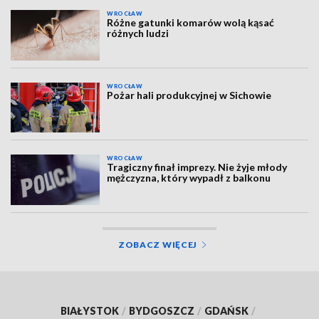
WROCŁAW
Różne gatunki komarów wolą kąsać
różnych ludzi
WROCŁAW
Pożar hali produkcyjnej w Sichowie
WROCŁAW
Tragiczny finał imprezy. Nie żyje młody
mężczyzna, który wypadł z balkonu
ZOBACZ WIĘCEJ
BIAŁYSTOK
/
BYDGOSZCZ
/
GDAŃSK
/