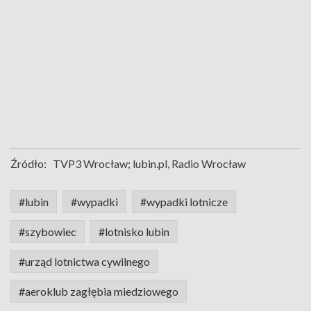
Źródło:
TVP3 Wrocław; lubin.pl, Radio Wrocław
#lubin
#wypadki
#wypadki lotnicze
#szybowiec
#lotnisko lubin
#urząd lotnictwa cywilnego
#aeroklub zagłębia miedziowego