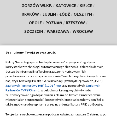
GORZÓW WLKP.
/
KATOWICE
/
KIELCE
/
KRAKÓW
/
LUBLIN
/
ŁÓDŹ
/
OLSZTYN
/
OPOLE
/
POZNAŃ
/
RZESZÓW
/
SZCZECIN
/
WARSZAWA
/
WROCŁAW
Szanujemy Twoją prywatność
Dołącz do nas:
Kliknij "Akceptuję i przechodzę do serwisu", aby wyrazić zgody na
korzystanie z technologii automatycznego śledzenia i zbierania danych,
TVP
dostęp do informacji na Twoim urządzeniu końcowym i ich
Abonament TVP
przechowywanie oraz na przetwarzanie Twoich danych osobowych przez
Regulamin TVP
nas, czyli Telewizję Polską S.A. w likwidacji (zwaną dalej również „TVP”),
Emisja w TVP
Polityka prywatności
Zaufanych Partnerów z IAB* (1201 firm)
oraz pozostałych
Zaufanych
Partnerów TVP (93 firm)
, w celach marketingowych (w tym do
Centrum informacji TVP
Moje zgody
zautomatyzowanego dopasowania reklam do Twoich zainteresowań i
mierzenia ich skuteczności) i pozostałych, które wskazujemy poniżej, a
Naziemna Telewizja Cyfrowa
Pomoc
także zgody na udostępnianie przez nas identyfikatora PPID do Google.
Sklep TVP
Biuro reklamy
Twoje dane osobowe zbierane podczas odwiedzania przez Ciebie naszych