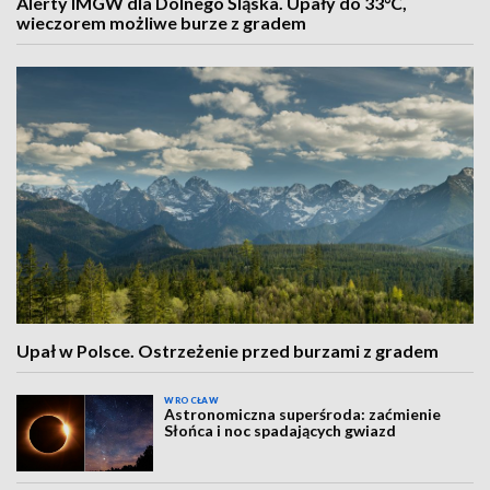
Alerty IMGW dla Dolnego Śląska. Upały do 33°C,
wieczorem możliwe burze z gradem
Upał w Polsce. Ostrzeżenie przed burzami z gradem
WROCŁAW
Astronomiczna superśroda: zaćmienie
Słońca i noc spadających gwiazd