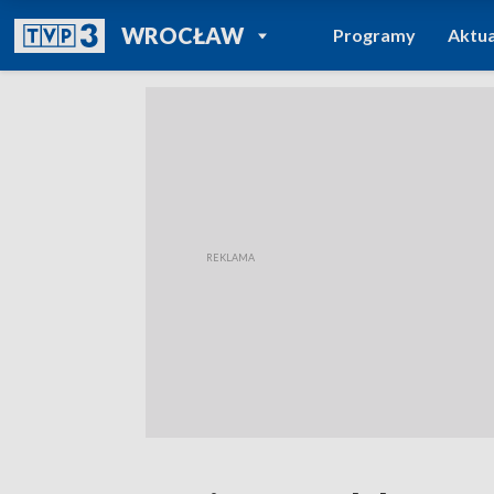
POWRÓT DO
WROCŁAW
Programy
Aktua
TVP REGIONY