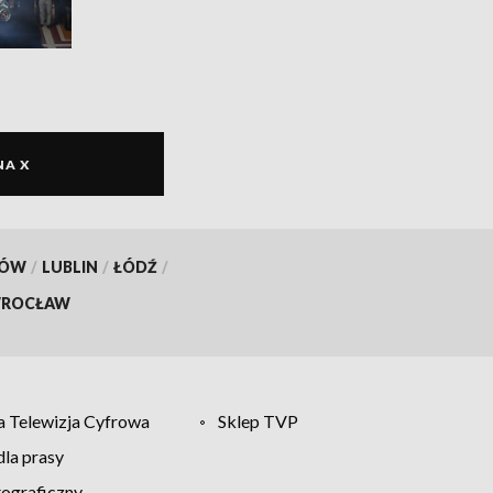
NA X
KÓW
/
LUBLIN
/
ŁÓDŹ
/
ROCŁAW
 Telewizja Cyfrowa
Sklep TVP
la prasy
tograficzny