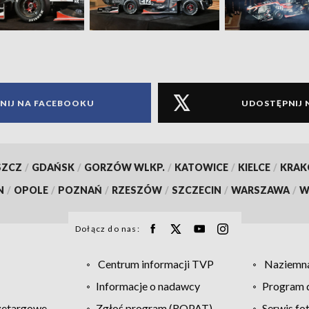
NIJ NA FACEBOOKU
UDOSTĘPNIJ 
SZCZ
/
GDAŃSK
/
GORZÓW WLKP.
/
KATOWICE
/
KIELCE
/
KRA
N
/
OPOLE
/
POZNAŃ
/
RZESZÓW
/
SZCZECIN
/
WARSZAWA
/
W
Dołącz do nas:
Centrum informacji TVP
Naziemna
Informacje o nadawcy
Program d
zetargowe
Zgłoś program (ROPAT)
Serwis fo