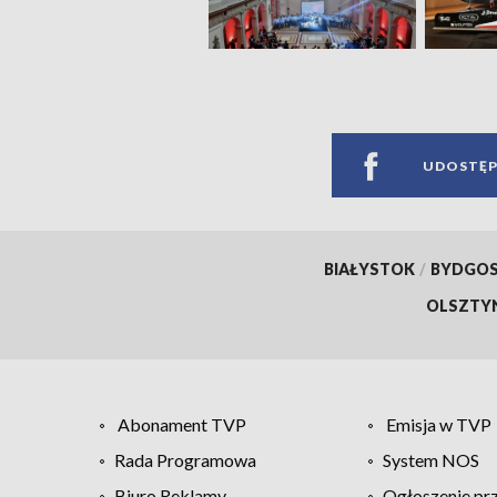
UDOSTĘP
BIAŁYSTOK
/
BYDGO
OLSZTY
Abonament TVP
Emisja w TVP
Rada Programowa
System NOS
Biuro Reklamy
Ogłoszenie pr