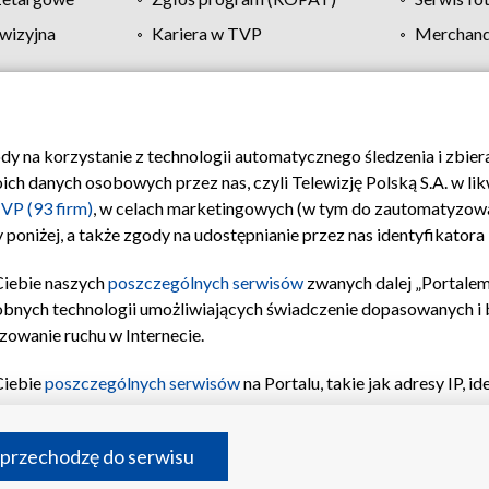
wizyjna
Kariera w TVP
Merchandi
Polityka prywatności
Moje zgody
Pomoc
Biuro re
ody na korzystanie z technologii automatycznego śledzenia i zbie
 danych osobowych przez nas, czyli Telewizję Polską S.A. w likw
VP (93 firm)
, w celach marketingowych (w tym do zautomatyzow
 poniżej, a także zgody na udostępnianie przez nas identyfikator
Ciebie naszych
poszczególnych serwisów
zwanych dalej „Portalem
obnych technologii umożliwiających świadczenie dopasowanych i be
zowanie ruchu w Internecie.
Ciebie
poszczególnych serwisów
na Portalu, takie jak adresy IP, 
sach Portalu czy historia odwiedzin będą przetwarzane przez TV
ji: przechowywania informacji na urządzeniu lub dostęp do nich,
©2026 Telewizja Polska S.A. w likwidacji
 przechodzę do serwisu
enia profilu spersonalizowanych treści, wyboru spersonalizowany
inii odbiorców, opracowywania i ulepszania produktów, zapewnie