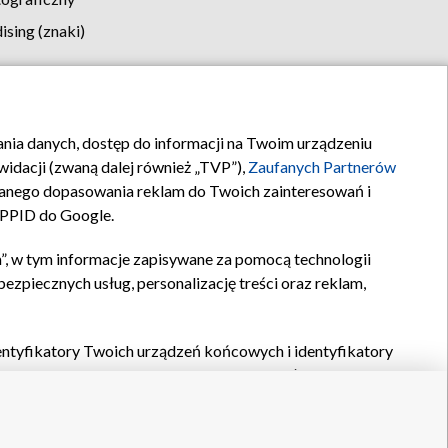
sing (znaki)
klamy
Kontakt
rania danych, dostęp do informacji na Twoim urządzeniu
idacji (zwaną dalej również „TVP”),
Zaufanych Partnerów
anego dopasowania reklam do Twoich zainteresowań i
a PPID do Google.
”, w tym informacje zapisywane za pomocą technologii
zpiecznych usług, personalizację treści oraz reklam,
identyfikatory Twoich urządzeń końcowych i identyfikatory
P,
Zaufanych Partnerów z IAB
oraz pozostałych
Zaufanych
 wyboru podstawowych reklam, wyboru spersonalizowanych
ch treści, pomiaru wydajności reklam, pomiaru wydajności
nia bezpieczeństwa, zapobiegania oszustwom i usuwania