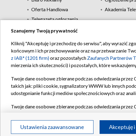
Oferta Handlowa
Akademia Tele
Telegazeta ogłoszenia
Szanujemy Twoją prywatność
Regulamin TVP
Kliknij "Akceptuję i przechodzę do serwisu", aby wyrazić zg
końcowym i ich przechowywanie oraz na przetwarzanie Twoich
z IAB* (1201 firm)
oraz pozostałych
Zaufanych Partnerów T
mierzenia ich skuteczności) i pozostałych, które wskazujemy
Twoje dane osobowe zbierane podczas odwiedzania przez 
takich jak: pliki cookie, sygnalizatory WWW lub innych pod
udostępnianie funkcji mediów społecznościowych oraz anali
Twoje dane osobowe zbierane podczas odwiedzania przez 
plików cookie, informacje o Twoich wyszukiwaniach w serwi
Partnerów TVP
dla realizacji następujących celów i funkc
Ustawienia zaawansowane
Akceptuję i
reklam, tworzenia profilu spersonalizowanych reklam, tworz
treści, stosowania badań rynkowych w celu generowania op