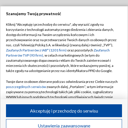
Szanujemy Twoją prywatność
Dołącz do nas:
Kliknij "Akceptuję i przechodzę do serwisu", aby wyrazić zgody na
korzystanie z technologii automatycznego śledzenia i zbierania danych,
TVP
dostęp do informacji na Twoim urządzeniu końcowym i ich
Abonament TVP
przechowywanie oraz na przetwarzanie Twoich danych osobowych przez
Regulamin TVP
nas, czyli Telewizję Polską S.A. w likwidacji (zwaną dalej również „TVP”),
Emisja w TVP
Polityka prywatności
Zaufanych Partnerów z IAB* (1201 firm)
oraz pozostałych
Zaufanych
Partnerów TVP (93 firm)
, w celach marketingowych (w tym do
Centrum informacji TVP
Moje zgody
zautomatyzowanego dopasowania reklam do Twoich zainteresowań i
mierzenia ich skuteczności) i pozostałych, które wskazujemy poniżej, a
Naziemna Telewizja Cyfrowa
Pomoc
także zgody na udostępnianie przez nas identyfikatora PPID do Google.
Sklep TVP
Biuro reklamy
Twoje dane osobowe zbierane podczas odwiedzania przez Ciebie naszych
Rada Programowa
Kontakt
poszczególnych serwisów
zwanych dalej „Portalem”, w tym informacje
zapisywane za pomocą technologii takich jak: pliki cookie, sygnalizatory
System NOS
WWW lub innych podobnych technologii umożliwiających świadczenie
dopasowanych i bezpiecznych usług, personalizację treści oraz reklam,
Informacje o nadawcy
Kanały
udostępnianie funkcji mediów społecznościowych oraz analizowanie
Akceptuję i przechodzę do serwisu
ruchu w Internecie.
Program dla prasy
©2026 Telewizja Polska S.A. w likwidacji
Biuro Reklamy
Twoje dane osobowe zbierane podczas odwiedzania przez Ciebie
Ustawienia zaawansowane