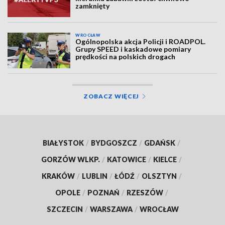
zamknięty
WROCŁAW
Ogólnopolska akcja Policji i ROADPOL.
Grupy SPEED i kaskadowe pomiary
prędkości na polskich drogach
ZOBACZ WIĘCEJ
BIAŁYSTOK
/
BYDGOSZCZ
/
GDAŃSK
/
GORZÓW WLKP.
/
KATOWICE
/
KIELCE
/
KRAKÓW
/
LUBLIN
/
ŁÓDŹ
/
OLSZTYN
/
OPOLE
/
POZNAŃ
/
RZESZÓW
/
SZCZECIN
/
WARSZAWA
/
WROCŁAW