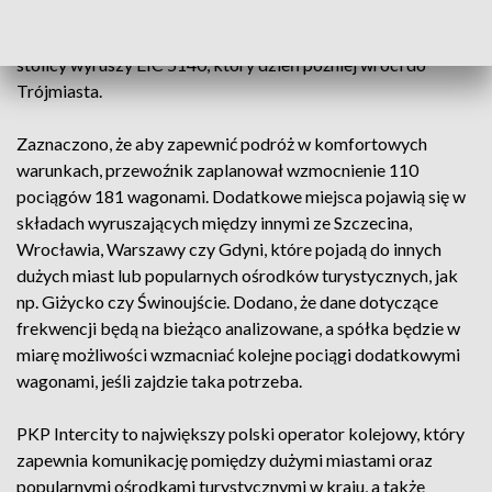
podczas gdy w niedzielę 19 czerwca zabierze pasażerów w
drogę powrotną. Tego samego dnia z Gdyni w kierunku
stolicy wyruszy EIC 5140, który dzień później wróci do
Trójmiasta.
Zaznaczono, że aby zapewnić podróż w komfortowych
warunkach, przewoźnik zaplanował wzmocnienie 110
pociągów 181 wagonami. Dodatkowe miejsca pojawią się w
składach wyruszających między innymi ze Szczecina,
Wrocławia, Warszawy czy Gdyni, które pojadą do innych
dużych miast lub popularnych ośrodków turystycznych, jak
np. Giżycko czy Świnoujście. Dodano, że dane dotyczące
frekwencji będą na bieżąco analizowane, a spółka będzie w
miarę możliwości wzmacniać kolejne pociągi dodatkowymi
wagonami, jeśli zajdzie taka potrzeba.
PKP Intercity to największy polski operator kolejowy, który
zapewnia komunikację pomiędzy dużymi miastami oraz
popularnymi ośrodkami turystycznymi w kraju, a także