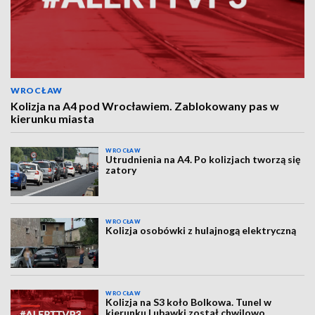
WROCŁAW
Kolizja na A4 pod Wrocławiem. Zablokowany pas w
kierunku miasta
WROCŁAW
Utrudnienia na A4. Po kolizjach tworzą się
zatory
WROCŁAW
Kolizja osobówki z hulajnogą elektryczną
WROCŁAW
Kolizja na S3 koło Bolkowa. Tunel w
kierunku Lubawki został chwilowo