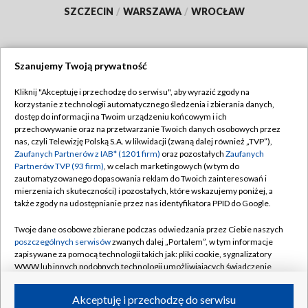
SZCZECIN
/
WARSZAWA
/
WROCŁAW
Szanujemy Twoją prywatność
Dołącz do nas:
Kliknij "Akceptuję i przechodzę do serwisu", aby wyrazić zgody na
korzystanie z technologii automatycznego śledzenia i zbierania danych,
TVP
dostęp do informacji na Twoim urządzeniu końcowym i ich
Abonament TVP
przechowywanie oraz na przetwarzanie Twoich danych osobowych przez
Regulamin TVP
nas, czyli Telewizję Polską S.A. w likwidacji (zwaną dalej również „TVP”),
Emisja w TVP
Polityka prywatności
Zaufanych Partnerów z IAB* (1201 firm)
oraz pozostałych
Zaufanych
Partnerów TVP (93 firm)
, w celach marketingowych (w tym do
Centrum informacji TVP
Moje zgody
zautomatyzowanego dopasowania reklam do Twoich zainteresowań i
mierzenia ich skuteczności) i pozostałych, które wskazujemy poniżej, a
Naziemna Telewizja Cyfrowa
Pomoc
także zgody na udostępnianie przez nas identyfikatora PPID do Google.
Sklep TVP
Biuro reklamy
Twoje dane osobowe zbierane podczas odwiedzania przez Ciebie naszych
Rada Programowa
Kontakt
poszczególnych serwisów
zwanych dalej „Portalem”, w tym informacje
zapisywane za pomocą technologii takich jak: pliki cookie, sygnalizatory
System NOS
WWW lub innych podobnych technologii umożliwiających świadczenie
dopasowanych i bezpiecznych usług, personalizację treści oraz reklam,
Informacje o nadawcy
Kanały
udostępnianie funkcji mediów społecznościowych oraz analizowanie
Akceptuję i przechodzę do serwisu
ruchu w Internecie.
Program dla prasy