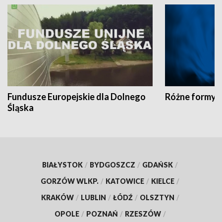
Fundusze Europejskie dla Dolnego
Różne formy t
Śląska
BIAŁYSTOK
/
BYDGOSZCZ
/
GDAŃSK
/
GORZÓW WLKP.
/
KATOWICE
/
KIELCE
/
KRAKÓW
/
LUBLIN
/
ŁÓDŹ
/
OLSZTYN
/
OPOLE
/
POZNAŃ
/
RZESZÓW
/