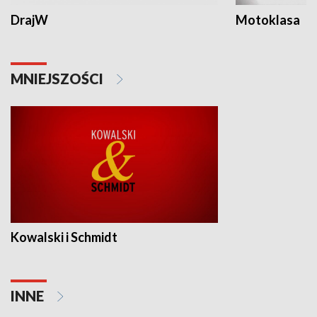
DrajW
Motoklasa
MNIEJSZOŚCI
Kowalski i Schmidt
INNE